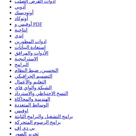
أدوات القرص الصلب
أدوبي
أوتوديسك
أوتوكاد
أوفيس و PDF
إنتاجية
إندي
ادوات المطورين
استعادة البيانات
الأدوات والمرافق
الاستراتيجية
البرامج
التحسين، ضبط النظام
التصميم الجرافيكي
التعليم والأعمال
الشبكة والواي فاي
النسخ الاحتياطي والاسترداد
الهندسة والمحاكاة
الوسائط المتعددة
اوفيس
برامج التشغيل والبرامج الثابتة
برامج الرسوم المتحركة
بي دي إف
تحرير الصور