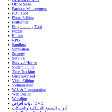
Office Suite
Partition Management
PDF Tool
Photo Editing
Platformer
Programming Tool
Puzzle
Racing
RPG
Sandbox
Simulation
Strategy
Survival
Survival Horror
System Utility
Time Tracking
Uncategorized
Video Editing
Virtualization
Web & Programming
Web Design
Wrestling
أدوات أقراص DVD
أدوات الشبكة اللاسلكية والشبكات