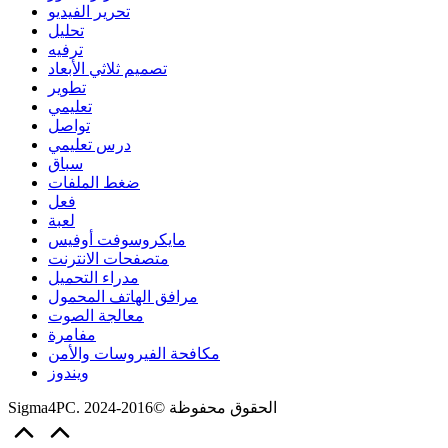
تحرير الفيديو
تحليل
ترفيه
تصميم ثلاثي الأبعاد
تطوير
تعليمي
تواصل
درس تعليمي
سباق
ضغط الملفات
فعل
لعبة
مايكروسوفت أوفيس
متصفحات الانترنت
مدراء التحميل
مرافق الهاتف المحمول
معالجة الصوت
مفامرة
مكافحة الفيروسات والأمن
ويندوز
Sigma4PC. الحقوق محفوظة ©2016-2024
Scroll
to