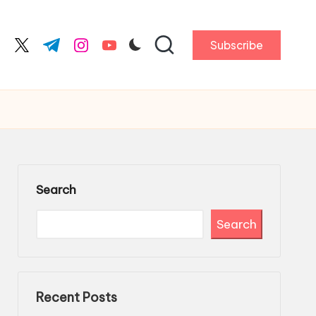
Subscribe
cebook.com
twitter.com
t.me
instagram.com
youtube.com
Search
Search
Recent Posts