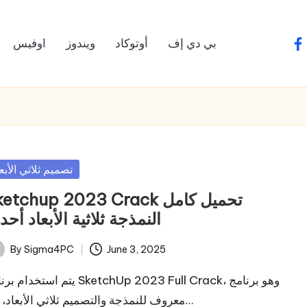
بي دي إف
أوتوكاد
ويندوز
اوفيس
fa
sted
تصميم ثلاثي الأبع
etchup 2023 Crack تحميل كامل
النمذجة ثلاثية الأبعاد أح
By
Sigma4PC
June 3, 2025
ted
يتم استخد SketchUp 2023 Full Crack، وهو برنامج
معروف للنمذجة والتصميم ثلاثي الأبعاد، في…