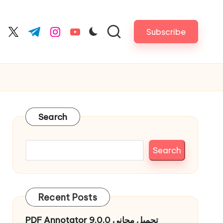
Subscribe
cebook.com
twitter.com
t.me
instagram.com
youtube.com
Search
Search
Recent Posts
PDF Annotator 9.0.0 تحميل مجاني