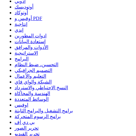
أدوبي
أوتوديسك
أوتوكاد
أوفيس و PDF
إنتاجية
إندي
ادوات المطورين
استعادة البيانات
الأدوات والمرافق
الاستراتيجية
البرامج
التحسين، ضبط النظام
التصميم الجرافيكي
التعليم والأعمال
الشبكة والواي فاي
النسخ الاحتياطي والاسترداد
الهندسة والمحاكاة
الوسائط المتعددة
اوفيس
برامج التشغيل والبرامج الثابتة
برامج الرسوم المتحركة
بي دي إف
تحرير الصور
تحرير الفيديو