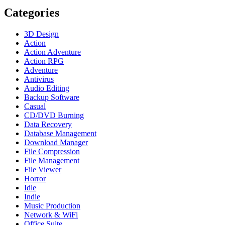
Categories
3D Design
Action
Action Adventure
Action RPG
Adventure
Antivirus
Audio Editing
Backup Software
Casual
CD/DVD Burning
Data Recovery
Database Management
Download Manager
File Compression
File Management
File Viewer
Horror
Idle
Indie
Music Production
Network & WiFi
Office Suite