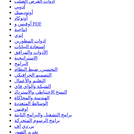
أدوات القرص الصلب
أدوبي
أوتوديسك
أوتوكاد
أوفيس و PDF
إنتاجية
إندي
ادوات المطورين
استعادة البيانات
الأدوات والمرافق
الاستراتيجية
البرامج
التحسين، ضبط النظام
التصميم الجرافيكي
التعليم والأعمال
الشبكة والواي فاي
النسخ الاحتياطي والاسترداد
الهندسة والمحاكاة
الوسائط المتعددة
اوفيس
برامج التشغيل والبرامج الثابتة
برامج الرسوم المتحركة
بي دي إف
تحرير الصور