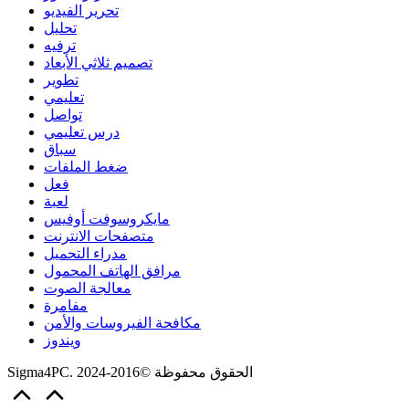
تحرير الفيديو
تحليل
ترفيه
تصميم ثلاثي الأبعاد
تطوير
تعليمي
تواصل
درس تعليمي
سباق
ضغط الملفات
فعل
لعبة
مايكروسوفت أوفيس
متصفحات الانترنت
مدراء التحميل
مرافق الهاتف المحمول
معالجة الصوت
مفامرة
مكافحة الفيروسات والأمن
ويندوز
Sigma4PC. الحقوق محفوظة ©2016-2024
Scroll
to