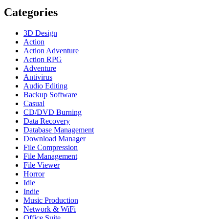
Categories
3D Design
Action
Action Adventure
Action RPG
Adventure
Antivirus
Audio Editing
Backup Software
Casual
CD/DVD Burning
Data Recovery
Database Management
Download Manager
File Compression
File Management
File Viewer
Horror
Idle
Indie
Music Production
Network & WiFi
Office Suite