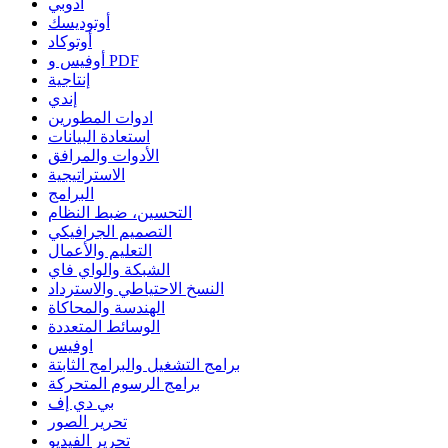
أدوبي
أوتوديسك
أوتوكاد
أوفيس و PDF
إنتاجية
إندي
ادوات المطورين
استعادة البيانات
الأدوات والمرافق
الاستراتيجية
البرامج
التحسين، ضبط النظام
التصميم الجرافيكي
التعليم والأعمال
الشبكة والواي فاي
النسخ الاحتياطي والاسترداد
الهندسة والمحاكاة
الوسائط المتعددة
اوفيس
برامج التشغيل والبرامج الثابتة
برامج الرسوم المتحركة
بي دي إف
تحرير الصور
تحرير الفيديو