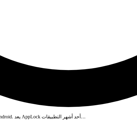
قم بتنزيل التطبيق الكامل AppLock Premium APK لقفل تطبيقات Android. يعد AppLock أحد أشهر التطبيقات…