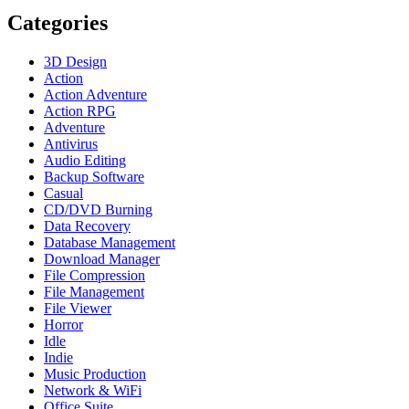
Categories
3D Design
Action
Action Adventure
Action RPG
Adventure
Antivirus
Audio Editing
Backup Software
Casual
CD/DVD Burning
Data Recovery
Database Management
Download Manager
File Compression
File Management
File Viewer
Horror
Idle
Indie
Music Production
Network & WiFi
Office Suite