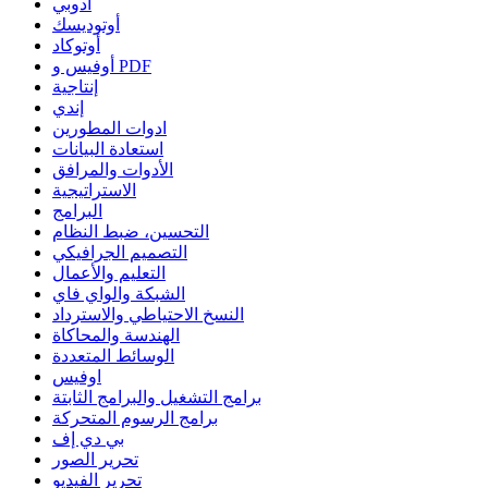
أدوبي
أوتوديسك
أوتوكاد
أوفيس و PDF
إنتاجية
إندي
ادوات المطورين
استعادة البيانات
الأدوات والمرافق
الاستراتيجية
البرامج
التحسين، ضبط النظام
التصميم الجرافيكي
التعليم والأعمال
الشبكة والواي فاي
النسخ الاحتياطي والاسترداد
الهندسة والمحاكاة
الوسائط المتعددة
اوفيس
برامج التشغيل والبرامج الثابتة
برامج الرسوم المتحركة
بي دي إف
تحرير الصور
تحرير الفيديو