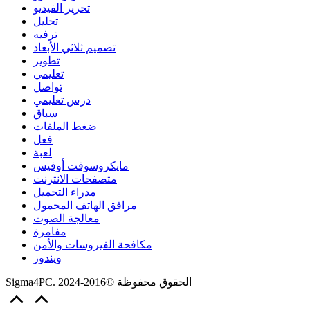
تحرير الفيديو
تحليل
ترفيه
تصميم ثلاثي الأبعاد
تطوير
تعليمي
تواصل
درس تعليمي
سباق
ضغط الملفات
فعل
لعبة
مايكروسوفت أوفيس
متصفحات الانترنت
مدراء التحميل
مرافق الهاتف المحمول
معالجة الصوت
مفامرة
مكافحة الفيروسات والأمن
ويندوز
Sigma4PC. الحقوق محفوظة ©2016-2024
Scroll
to