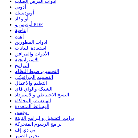
أدوات القرص الصلب
أدوبي
أوتوديسك
أوتوكاد
أوفيس و PDF
إنتاجية
إندي
ادوات المطورين
استعادة البيانات
الأدوات والمرافق
الاستراتيجية
البرامج
التحسين، ضبط النظام
التصميم الجرافيكي
التعليم والأعمال
الشبكة والواي فاي
النسخ الاحتياطي والاسترداد
الهندسة والمحاكاة
الوسائط المتعددة
اوفيس
برامج التشغيل والبرامج الثابتة
برامج الرسوم المتحركة
بي دي إف
تحرير الصور