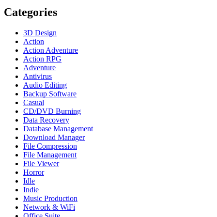
Categories
3D Design
Action
Action Adventure
Action RPG
Adventure
Antivirus
Audio Editing
Backup Software
Casual
CD/DVD Burning
Data Recovery
Database Management
Download Manager
File Compression
File Management
File Viewer
Horror
Idle
Indie
Music Production
Network & WiFi
Office Suite