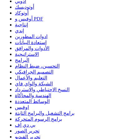
أدوبي
أوتوديسك
أوتوكاد
أوفيس و PDF
إنتاجية
إندي
ادوات المطورين
استعادة البيانات
الأدوات والمرافق
الاستراتيجية
البرامج
التحسين، ضبط النظام
التصميم الجرافيكي
التعليم والأعمال
الشبكة والواي فاي
النسخ الاحتياطي والاسترداد
الهندسة والمحاكاة
الوسائط المتعددة
اوفيس
برامج التشغيل والبرامج الثابتة
برامج الرسوم المتحركة
بي دي إف
تحرير الصور
تحرير الفيديو