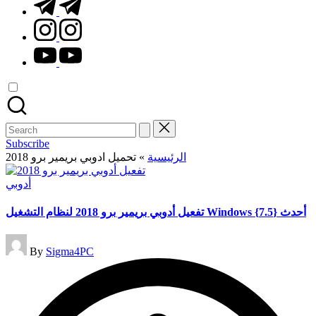
t.me
instagram.com
youtube.com
Search
for:
Subscribe
الرئيسية
»
تحميل ادوبي بريمير برو 2018
Posted
أدوبي
in
تفعيل أدوبي بريمير برو 2018 لنظام التشغيل Windows أحدث {7.5}
Posted
By
Sigma4PC
by