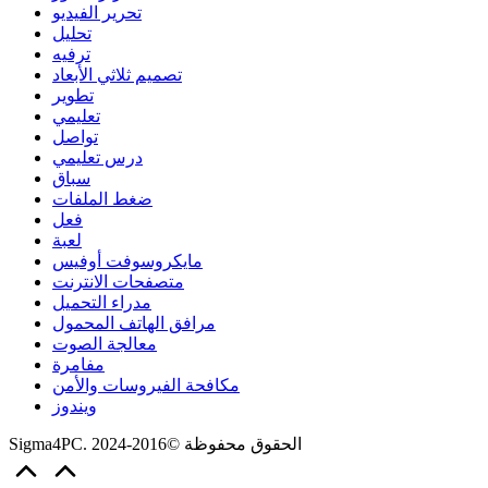
تحرير الفيديو
تحليل
ترفيه
تصميم ثلاثي الأبعاد
تطوير
تعليمي
تواصل
درس تعليمي
سباق
ضغط الملفات
فعل
لعبة
مايكروسوفت أوفيس
متصفحات الانترنت
مدراء التحميل
مرافق الهاتف المحمول
معالجة الصوت
مفامرة
مكافحة الفيروسات والأمن
ويندوز
Sigma4PC. الحقوق محفوظة ©2016-2024
Scroll
to