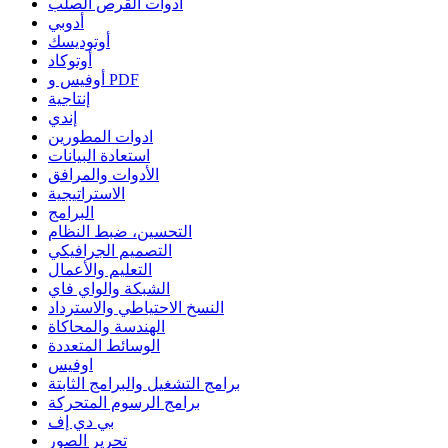
أدوات القرص الصلب
أدوبي
أوتوديسك
أوتوكاد
أوفيس و PDF
إنتاجية
إندي
ادوات المطورين
استعادة البيانات
الأدوات والمرافق
الاستراتيجية
البرامج
التحسين، ضبط النظام
التصميم الجرافيكي
التعليم والأعمال
الشبكة والواي فاي
النسخ الاحتياطي والاسترداد
الهندسة والمحاكاة
الوسائط المتعددة
اوفيس
برامج التشغيل والبرامج الثابتة
برامج الرسوم المتحركة
بي دي إف
تحرير الصور