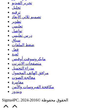
تحرير الفيديو
تحليل
ترفيه
تصميم ثلاثي الأبعاد
تطوير
تعليمي
تواصل
درس تعليمي
سباق
ضغط الملفات
فعل
لعبة
مايكروسوفت أوفيس
متصفحات الانترنت
مدراء التحميل
مرافق الهاتف المحمول
معالجة الصوت
مفامرة
مكافحة الفيروسات والأمن
ويندوز
Sigma4PC. الحقوق محفوظة ©2016-2024
Scroll
to