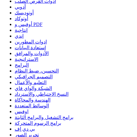
أدوات القرص الصلب
أدوبي
أوتوديسك
أوتوكاد
أوفيس و PDF
إنتاجية
إندي
ادوات المطورين
استعادة البيانات
الأدوات والمرافق
الاستراتيجية
البرامج
التحسين، ضبط النظام
التصميم الجرافيكي
التعليم والأعمال
الشبكة والواي فاي
النسخ الاحتياطي والاسترداد
الهندسة والمحاكاة
الوسائط المتعددة
اوفيس
برامج التشغيل والبرامج الثابتة
برامج الرسوم المتحركة
بي دي إف
تحرير الصور