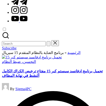
t.me
instagram.com
youtube.com
Search
for:
Subscribe
الرئيسية
»
برنامج العناية بالنظام المتقدم 15 سيريال
Posted
التحسين، ضبط النظام
in
تحميل برنامج ادفانسد سيستم كير 15 مفتاح ترخيص الكراك الكامل
النشط في نهاية المطاف
Posted
By
Sigma4PC
by