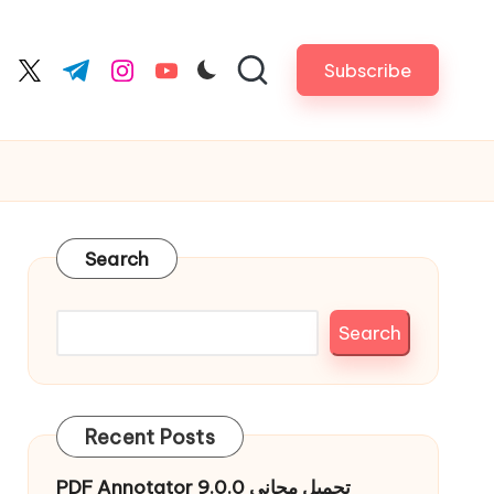
Subscribe
cebook.com
twitter.com
t.me
instagram.com
youtube.com
Search
Search
Recent Posts
PDF Annotator 9.0.0 تحميل مجاني