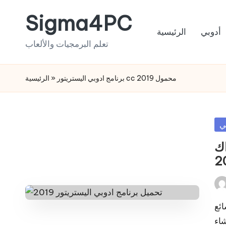
Sigma4PC
Skip
أدوبي
الرئيسية
to
تعلم البرمجيات والألعاب
content
برنامج ادوبي اليستريتور cc 2019 محمول
»
الرئيسية
Po
ي
in
ر 2019 الكراك
Pos
by
ميم شائع