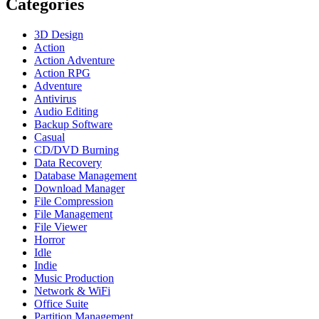
Categories
3D Design
Action
Action Adventure
Action RPG
Adventure
Antivirus
Audio Editing
Backup Software
Casual
CD/DVD Burning
Data Recovery
Database Management
Download Manager
File Compression
File Management
File Viewer
Horror
Idle
Indie
Music Production
Network & WiFi
Office Suite
Partition Management