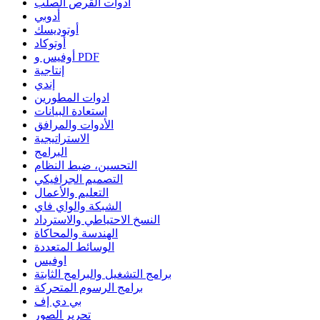
أدوات القرص الصلب
أدوبي
أوتوديسك
أوتوكاد
أوفيس و PDF
إنتاجية
إندي
ادوات المطورين
استعادة البيانات
الأدوات والمرافق
الاستراتيجية
البرامج
التحسين، ضبط النظام
التصميم الجرافيكي
التعليم والأعمال
الشبكة والواي فاي
النسخ الاحتياطي والاسترداد
الهندسة والمحاكاة
الوسائط المتعددة
اوفيس
برامج التشغيل والبرامج الثابتة
برامج الرسوم المتحركة
بي دي إف
تحرير الصور