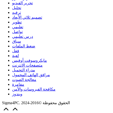
تحرير الفيديو
تحليل
ترفيه
تصميم ثلاثي الأبعاد
تطوير
تعليمي
تواصل
درس تعليمي
سباق
ضغط الملفات
فعل
لعبة
مايكروسوفت أوفيس
متصفحات الانترنت
مدراء التحميل
مرافق الهاتف المحمول
معالجة الصوت
مفامرة
مكافحة الفيروسات والأمن
ويندوز
Sigma4PC. الحقوق محفوظة ©2016-2024
Scroll
to