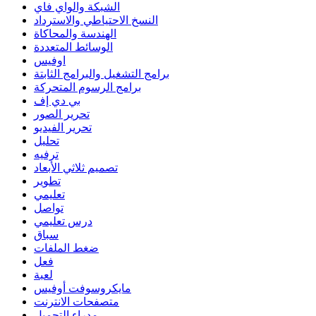
الشبكة والواي فاي
النسخ الاحتياطي والاسترداد
الهندسة والمحاكاة
الوسائط المتعددة
اوفيس
برامج التشغيل والبرامج الثابتة
برامج الرسوم المتحركة
بي دي إف
تحرير الصور
تحرير الفيديو
تحليل
ترفيه
تصميم ثلاثي الأبعاد
تطوير
تعليمي
تواصل
درس تعليمي
سباق
ضغط الملفات
فعل
لعبة
مايكروسوفت أوفيس
متصفحات الانترنت
مدراء التحميل