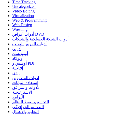
Time Tracking
Uncategorized
Video Editing
Virtualization
Web & Programming
Web Design
Wrestling
أدوات أقراص DVD
أدوات الشبكة اللاسلكية والشبكات
أدوات القرص الصلب
أدوبي
أوتوديسك
أوتوكاد
أوفيس و PDF
إنتاجية
إندي
ادوات المطورين
استعادة البيانات
الأدوات والمرافق
الاستراتيجية
البرامج
التحسين، ضبط النظام
التصميم الجرافيكي
التعليم والأعمال