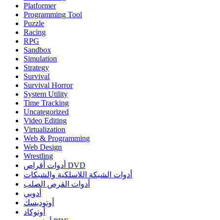
Platformer
Programming Tool
Puzzle
Racing
RPG
Sandbox
Simulation
Strategy
Survival
Survival Horror
System Utility
Time Tracking
Uncategorized
Video Editing
Virtualization
Web & Programming
Web Design
Wrestling
أدوات أقراص DVD
أدوات الشبكة اللاسلكية والشبكات
أدوات القرص الصلب
أدوبي
أوتوديسك
أوتوكاد