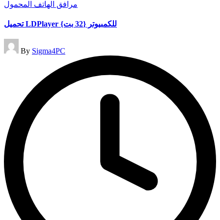
Posted
مرافق الهاتف المحمول
in
تحميل LDPlayer للكمبيوتر {32 بت}
Posted
By
Sigma4PC
by