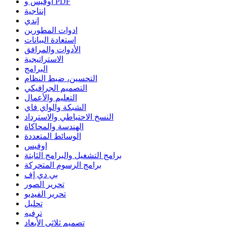
أوفيس و PDF
إنتاجية
إندي
ادوات المطورين
استعادة البيانات
الأدوات والمرافق
الاستراتيجية
البرامج
التحسين، ضبط النظام
التصميم الجرافيكي
التعليم والأعمال
الشبكة والواي فاي
النسخ الاحتياطي والاسترداد
الهندسة والمحاكاة
الوسائط المتعددة
اوفيس
برامج التشغيل والبرامج الثابتة
برامج الرسوم المتحركة
بي دي إف
تحرير الصور
تحرير الفيديو
تحليل
ترفيه
تصميم ثلاثي الأبعاد