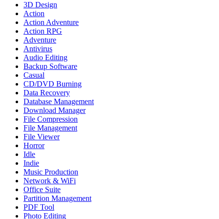
3D Design
Action
Action Adventure
Action RPG
Adventure
Antivirus
Audio Editing
Backup Software
Casual
CD/DVD Burning
Data Recovery
Database Management
Download Manager
File Compression
File Management
File Viewer
Horror
Idle
Indie
Music Production
Network & WiFi
Office Suite
Partition Management
PDF Tool
Photo Editing