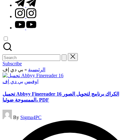
t.me
instagram.com
youtube.com
Search
for:
Subscribe
الرئيسية
»
بي دي إف
Posted
اوفيس
بي دي إف
in
تحميل Abbyy Finereader 16 الكراك برنامج لتحويل الصور
الممسوحة ضوئيا، PDF
Posted
By
Sigma4PC
by