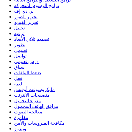
برامج الرسوم المتحركة
بي دي إف
تحرير الصور
تحرير الفيديو
تحليل
ترفيه
تصميم ثلاثي الأبعاد
تطوير
تعليمي
تواصل
درس تعليمي
سباق
ضغط الملفات
فعل
لعبة
مايكروسوفت أوفيس
متصفحات الانترنت
مدراء التحميل
مرافق الهاتف المحمول
معالجة الصوت
مفامرة
مكافحة الفيروسات والأمن
ويندوز