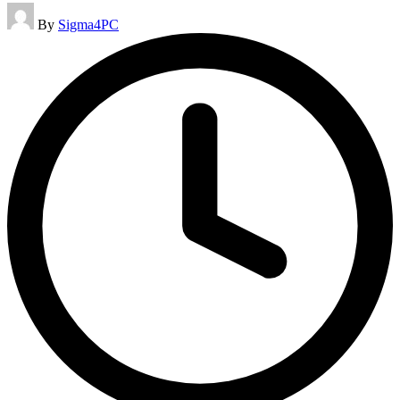
Posted
By
Sigma4PC
by