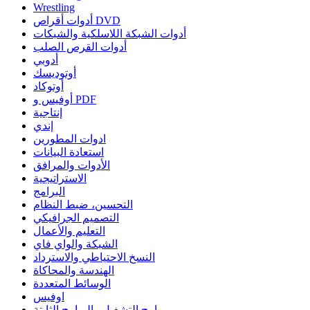
Wrestling
أدوات أقراص DVD
أدوات الشبكة اللاسلكية والشبكات
أدوات القرص الصلب
أدوبي
أوتوديسك
أوتوكاد
أوفيس و PDF
إنتاجية
إندي
ادوات المطورين
استعادة البيانات
الأدوات والمرافق
الاستراتيجية
البرامج
التحسين، ضبط النظام
التصميم الجرافيكي
التعليم والأعمال
الشبكة والواي فاي
النسخ الاحتياطي والاسترداد
الهندسة والمحاكاة
الوسائط المتعددة
اوفيس
برامج التشغيل والبرامج الثابتة