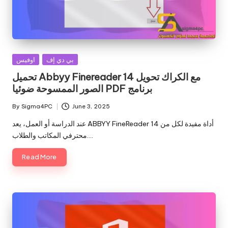
Posted
بي دي إف
اوفيس
in
تحميل Abbyy Finereader 14 مع الكراك تحويل
الصور الممسوحة ضوئيا PDF برنامج
By
Sigma4PC
June 3, 2025
Posted
by
عند الدراسة أو العمل، يعد ABBYY FineReader 14 أداة مفيدة لكل من
محترفي المكاتب والطلاب.…
Read More