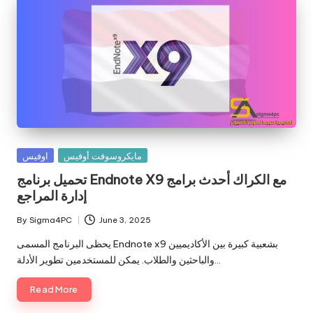
Posted
مايكروسوفت أوفيس
اوفيس
in
تحميل برنامج Endnote X9 مع الكراك أحدث برامج
إدارة المراجع
By
Sigma4PC
June 3, 2025
Posted
by
يحظى البرنامج المسمى Endnote x9 بشعبية كبيرة بين الأكاديميين
والباحثين والطلاب. يمكن للمستخدمين تطوير الأدلة…
Read More