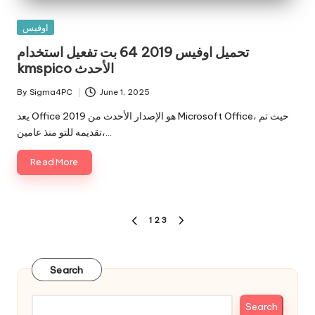
Posted
اوفيس
in
تحميل اوفيس 2019 64 بت تفعيل استخدام
kmspico الأحدث
By
Sigma4PC
June 1, 2025
Posted
by
يعد Office 2019 هو الإصدار الأحدث من Microsoft Office، حيث تم
تقديمه للتو منذ عامين،…
Read More
Posts
1
2
3
PREVIOUS
NEXT
pagination
PAGE
PAGE
Search
Search