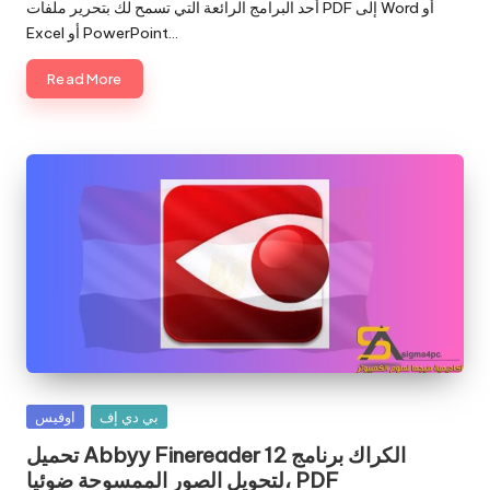
by
أحد البرامج الرائعة التي تسمح لك بتحرير ملفات PDF إلى Word أو
Excel أو PowerPoint…
Read More
Posted
بي دي إف
اوفيس
in
تحميل Abbyy Finereader 12 الكراك برنامج
لتحويل الصور الممسوحة ضوئيا، PDF