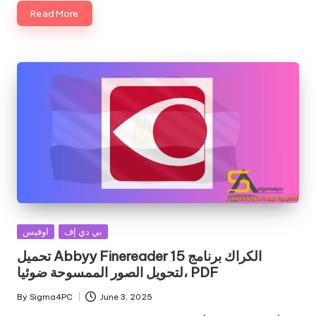
Read More
Posted
بي دي إف
اوفيس
in
تحميل Abbyy Finereader 15 الكراك برنامج
لتحويل الصور الممسوحة ضوئيا، PDF
By
Sigma4PC
June 3, 2025
Posted