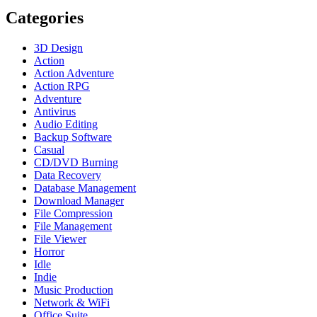
Categories
3D Design
Action
Action Adventure
Action RPG
Adventure
Antivirus
Audio Editing
Backup Software
Casual
CD/DVD Burning
Data Recovery
Database Management
Download Manager
File Compression
File Management
File Viewer
Horror
Idle
Indie
Music Production
Network & WiFi
Office Suite