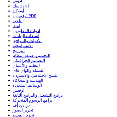
أدوبي
أوتوديسك
أوتوكاد
أوفيس و PDF
إنتاجية
إندي
ادوات المطورين
استعادة البيانات
الأدوات والمرافق
الاستراتيجية
البرامج
التحسين، ضبط النظام
التصميم الجرافيكي
التعليم والأعمال
الشبكة والواي فاي
النسخ الاحتياطي والاسترداد
الهندسة والمحاكاة
الوسائط المتعددة
اوفيس
برامج التشغيل والبرامج الثابتة
برامج الرسوم المتحركة
بي دي إف
تحرير الصور
تحرير الفيديو