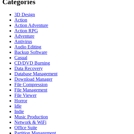
Categories
3D Design
Action
Action Adventure
Action RPG
Adventure
Antivirus
Audio Editing
Backup Software
Casual
CD/DVD Burning
Data Recovery
Database Management
Download Manager
File Compression
File Management
File Viewer
Horror
Idle
Indie
Music Production
Network & WiFi
Office Suite
Partition Management