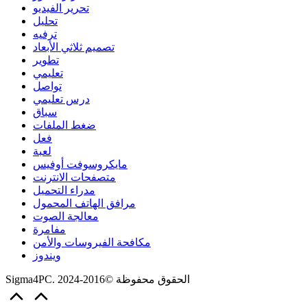
تحرير الفيديو
تحليل
ترفيه
تصميم ثلاثي الأبعاد
تطوير
تعليمي
تواصل
درس تعليمي
سباق
ضغط الملفات
فعل
لعبة
مايكروسوفت أوفيس
متصفحات الانترنت
مدراء التحميل
مرافق الهاتف المحمول
معالجة الصوت
مفامرة
مكافحة الفيروسات والأمن
ويندوز
Sigma4PC. الحقوق محفوظة ©2016-2024
Scroll
to