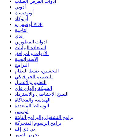
أدوات القرص الصلب
أدوبي
أوتوديسك
أوتوكاد
أوفيس و PDF
إنتاجية
إندي
ادوات المطورين
استعادة البيانات
الأدوات والمرافق
الاستراتيجية
البرامج
التحسين، ضبط النظام
التصميم الجرافيكي
التعليم والأعمال
الشبكة والواي فاي
النسخ الاحتياطي والاسترداد
الهندسة والمحاكاة
الوسائط المتعددة
اوفيس
برامج التشغيل والبرامج الثابتة
برامج الرسوم المتحركة
بي دي إف
تحرير الصور