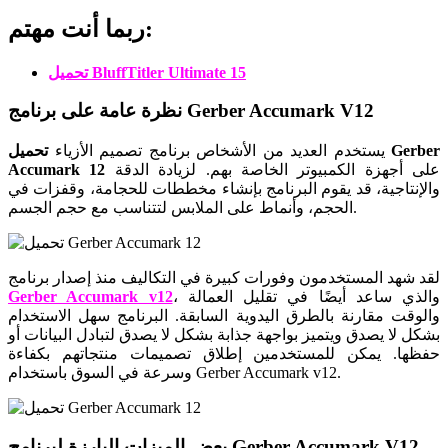
ربما أنت مهتم:
تحميل BluffTitler Ultimate 15
نظرة عامة على برنامج Gerber Accumark V12
يستخدم العديد من الأشخاص برنامج تصميم الأزياء
تحميل Gerber
على أجهزة الكمبيوتر الخاصة بهم. لزيادة الدقة
Accumark 12
والإنتاجية، قد يقوم البرنامج بإنشاء مخططات للحجامة، وقفزات في
الحجم، وأنماط على الملابس لتتناسب مع حجم الجسم.
لقد شهد المستخدمون وفورات كبيرة في التكاليف منذ إصدار برنامج
، والذي ساعد أيضًا في تقليل العمالة
Gerber Accumark v12
والوقت مقارنة بالطرق اليدوية السابقة. البرنامج سهل الاستخدام
بشكل لا يصدق ويتميز بواجهة جذابة بشكل لا يصدق لتبادل البيانات أو
حفظها. يمكن للمستخدمين إطلاق تصميمات منتجاتهم بكفاءة
وسرعة في السوق باستخدام Gerber Accumark v12.
بعض الميزات البارزة لبرنامج Gerber Accumark V12