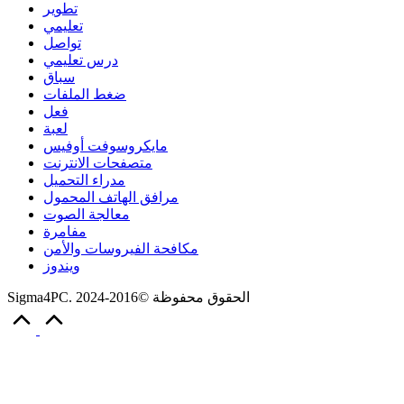
تطوير
تعليمي
تواصل
درس تعليمي
سباق
ضغط الملفات
فعل
لعبة
مايكروسوفت أوفيس
متصفحات الانترنت
مدراء التحميل
مرافق الهاتف المحمول
معالجة الصوت
مفامرة
مكافحة الفيروسات والأمن
ويندوز
Sigma4PC. الحقوق محفوظة ©2016-2024
Scroll
to
Top