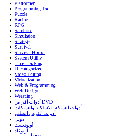
Platformer
Programming Tool
Puzzle
Racing
RPG
Sandbox
Simulation
Strategy
Survival
Survival Horror
System Utility
Time Tracking
Uncategorized
Video Editing
Virtualization
Web & Programming
Web Design
Wrestling
أدوات أقراص DVD
أدوات الشبكة اللاسلكية والشبكات
أدوات القرص الصلب
أدوبي
أوتوديسك
أوتوكاد