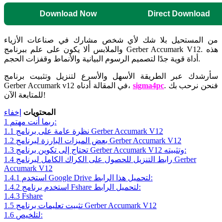
Download Now
Direct Download
من المستحيل بلا شك لأي شخص مشارك في صناعات الأزياء
والملابس ألا يكون على علم ببرنامج Gerber Accumark V12. هذه
أداة قوية جدًا لتصميم الرسوم البيانية والأنماط وقفزات الحجم.
سأرشدك عبر الطريقة الأسهل والأسرع لتنزيل وتثبيت برنامج
. فنحن نرحب بك
sigma4pc
Gerber Accumark v12 في المقالة أدناه،
للمتابعة الآن!
المحتويات
إخفاء
ربما أنت مهتم:
1
نظرة عامة على برنامج Gerber Accumark V12
1.1
بعض الميزات البارزة لبرنامج Gerber Accumark V12
1.2
تحتاج إلى تكوين برنامج Gerber Accumark V12 وتثبيته:
1.3
رابط التنزيل للحصول على الكراك الكامل لبرنامج Gerber
1.4
Accumark V12
استخدم Google Drive لتحميل هذا الرابط:
1.4.1
استخدم برنامج Fshare لتحميل الرابط:
1.4.2
1.4.3
Fshare
تثبيت تعليمات برنامج Gerber Accumark V12
1.5
لتلخيص:
1.6