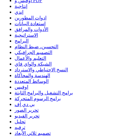
أوفيس و PDF
إنتاجية
إندي
ادوات المطورين
استعادة البيانات
الأدوات والمرافق
الاستراتيجية
البرامج
التحسين، ضبط النظام
التصميم الجرافيكي
التعليم والأعمال
الشبكة والواي فاي
النسخ الاحتياطي والاسترداد
الهندسة والمحاكاة
الوسائط المتعددة
اوفيس
برامج التشغيل والبرامج الثابتة
برامج الرسوم المتحركة
بي دي إف
تحرير الصور
تحرير الفيديو
تحليل
ترفيه
تصميم ثلاثي الأبعاد