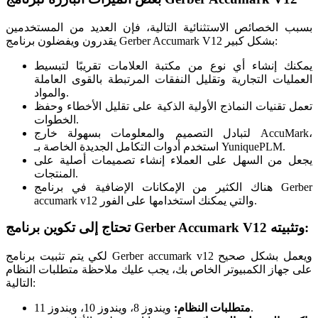
بسبب الخصائص الاستثنائية التالية، فإن العديد من المستخدمين
يقدرون ويفضلون برنامج Gerber Accumark V12 بشكل كبير:
يمكنك إنشاء أي نوع من مكتبة العلامات تقريبًا لتبسيط
العمليات التجارية وتقليل النفقات المرتبطة بالقوى العاملة
والمواد.
تعمل تقنيات النماذج الأولية الذكية على تقليل الأخطاء وحفظ
الخطوات.
لتبادل التصميم والمعلومات بسهولة خارج AccuMark،
استخدم أدوات التكامل الجديدة الخاصة بـ YuniquePLM.
يجعل من السهل على العملاء إنشاء تصميمات أصلية على
المنتجات.
هناك الكثير من الإمكانات الإضافية في برنامج Gerber
accumark v12 والتي يمكنك استخدامها على الفور.
تحتاج إلى تكوين برنامج Gerber Accumark V12 وتثبيته:
لكي يتم تثبيت برنامج Gerber accumark v12 ويعمل بشكل صحيح
على جهاز الكمبيوتر الخاص بك، يجب عليك ملاحظة متطلبات النظام
التالية:
ويندوز 8، ويندوز 10، ويندوز 11.
متطلبات النظام: