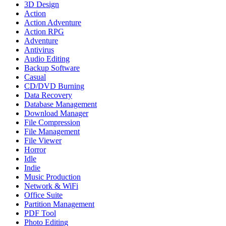
3D Design
Action
Action Adventure
Action RPG
Adventure
Antivirus
Audio Editing
Backup Software
Casual
CD/DVD Burning
Data Recovery
Database Management
Download Manager
File Compression
File Management
File Viewer
Horror
Idle
Indie
Music Production
Network & WiFi
Office Suite
Partition Management
PDF Tool
Photo Editing