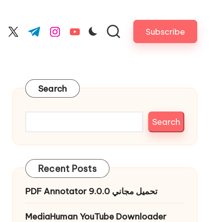
Subscribe
cebook.com
twitter.com
t.me
instagram.com
youtube.com
Search
Search
Recent Posts
PDF Annotator 9.0.0 تحميل مجاني
MediaHuman YouTube Downloader