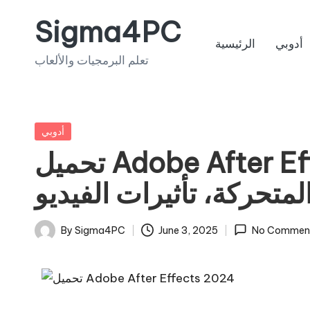
Sigma4PC
Skip
أدوبي
الرئيسية
to
تعلم البرمجيات والألعاب
content
Posted
أدوبي
in
تحميل Adobe After Effects 2024 برامج
متحركة، تأثيرات الفيديو
By
Sigma4PC
June 3, 2025
No Commen
Posted
by