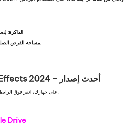
يُنصح بسعة 32 جيجابايت، ولكن يلزم وجود 16 جيجابايت.
الذاكرة:
للتثبيت، يلزم وجود مساحة خالية تبلغ 4 جيجابايت.
مساحة القرص الصل
رابط تحميل برنامج Adobe After Effects 2024 – أحدث إصدار
لتنزيل Adobe After Effects 2024 v24.2.1.2 على جهازك، انقر فوق الرابط المقدم.
e Drive