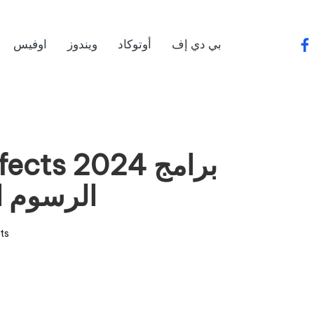
بي دي إف
أوتوكاد
ويندوز
اوفيس
fa
الرسوم ال
ts