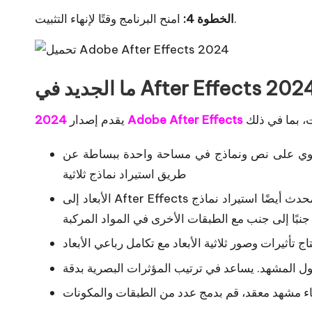
امنح البرنامج وقتًا لإنهاء التثبيت.
الخطوة 4:
2024 Adobe After Effects
يقدم إصدار
 تحتوي على نص ونماذج في مساحة واحدة ببساطة عن
طريق استيراد نماذج ثلاثية
الأبعاد إلى After Effects من مصادر أخرى. يسهل الإصدار المحدث أيضًا استيراد نماذج OBJ ثلاثية الأبعاد وتكاملها