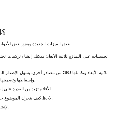
ما الجديد في After Effects 2024؟
بعض الميزات الجديدة ويعزز بعض الأدوات، بما في ذلك:
تحسينات على النماذج ثلاثية الأبعاد: يمكنك إنشاء تركيبات
وإسقاطها وتضمينها جنبًا إلى جنب مع الطبقات الأخرى في المواد المركبة.
الأفلام تزيد من القدرة على إنتاج تأثيرات وصور ثلاثية الأبعاد مع تكامل رباعي الأبعاد.
لاحظ كيف يتحرك الموضوع حول المشهد. يساعد في ترتيب المؤثرات البصرية بدقة.
لإنشاء مشهد معقد، قم بدمج عدد من الطبقات والمكونات.