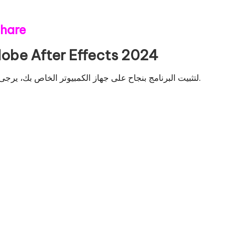
hare
تعليمات الإعداد الشاملة لبرنامج After Effects 2024
لتثبيت البرنامج بنجاح على جهاز الكمبيوتر الخاص بك، يرجى إكمال كل من الإرشادات المذكورة أدناه واحدة تلو الأخرى.