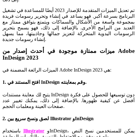
تم تعديل الميزات المتقدمة للإصدار 2023 أيضًا للمساعدة في تشغيل
البرنامج بسرعة أكبر. فهو يساعد في إنشاء وتحرير رسومات فريدة
بمجموعة واسعة من الأشكال والسماكات ويتمتع بتوافق ممتاز مع
العديد من البرامج الأخرى. بالإضافة إلى ذلك، فهو يسمح بتحرير
الرسومات اليدوية المتحركة لتعزيز جمالها وجاذبيتها، مما يسهل
إنشاء رسومات جديدة.
ميزات ممتازة موجودة في أحدث إصدار من Adobe
InDesign 2023
الميزات الرائعة المضمنة في Adobe InDesign 2023 هي:
1. افتح المستند في InDesign وقم بمعاينته.
يتيح لك معاينة مستندات InDesign دون توسيعها للحصول على فكرة
أفضل عن كيفية ظهورها. بالإضافة إلى ذلك، يمكنك تغيير عدد
صفحات العينة ومعلمات الحجم.
2. لصق ونسخ سريع بين Illustrator وInDesign
وInDesign، يمكن للمستخدمين نسخ النص
Illustrator
باستخدام
ولصقه بدقة، مع الاحتفاظ بالتنسيق والتأثيرات المطبقة.