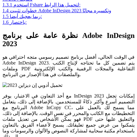
استخدم Fshare لتحميل هذا الرابط:
1.3.1
خطوات تثبيت Adobe InDesign 2023 وتكسيره مجانًا
1.4
ربما يعجبك أيضا:
1.5
باختصار:
1.6
نظرة عامة على برنامج Adobe InDesign
2023
في الوقت الحالي، أفضل برنامج تصميم رسومي متجه احترافي هو
Adobe InDesign 2023. يتم تضمين كل ما تحتاجه لإنتاج الكتب
وملفات PDF التفاعلية والمجلات الرقمية والكتب الإلكترونية
والملصقات في هذا الإصدار من البرنامج.
مع أخذ التعاون في الاعتبار، يوفر InDesign 2023 إمكانات تجعل
التصميم أسرع وأكثر ذكاءً للمستخدمين. بالإضافة إلى ذلك، يتعامل
البرنامج مع Adobe InCopy CC، مما يسمح لك بالعمل على
التخطيطات مع الكاتب والمحرر في نفس الوقت. بالإضافة إلى ذلك،
فهو يمكّن الأشخاص من تعديل ملفات PDF والتعليق عليها حتى
يتمكنوا من عرض جميع تعليقاتك. يسمح لأعضاء الفريق بالتعاون
باستخدام مكتبة سحابية لمشاركة النصوص والألوان والرسومات وما
إلى ذلك.