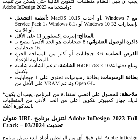
يجب أن يلبي النظام متطلبات التكوين التالية حتى يتمكن من تثبيت
Adobe InDesign 2023 واستخدامه:
MacOS 10.15 أو أحدث، Windows 7 مع
أنظمة التشغيل:
Service Pack 1، Windows 8.1، أو Windows 10 بإصدارات 32
أو 64 بت.
إنترنت إكسبلورر 11 على الأقل.
المعالج:
ذاكرة الوصول العشوائي:
8 جيجابايت هو الحد الأدنى؛ ينصح بـ
16 جيجابايت.
القرص الصلب:
3.6 جيجابايت أو أكثر من المساحة الحرة
المطلوبة للإعداد.
الشاشة:
تدعم الشاشة شاشة HiDPl وتبلغ دقتها 1024 × 768
بكسل.
بطاقة الرسومات:
بطاقة رسوميات تحتوي على 1 جيجابايت
على الأقل من VRAM وتدعم Open GL.
*ملاحظة:
للحصول على أقصى استفادة من البرنامج، يجب أن يكون
لديك جهاز كمبيوتر بتكوين أعلى من الحد الأدنى من المتطلبات
المذكورة أعلاه.
عنوان URL لتنزيل برنامج Adobe InDesign 2023 Full
Crack – تحديث 03/2024
انقر فوق أي من الرابطين أدناه لبدء تنزيل برنامج Adobe InDesign