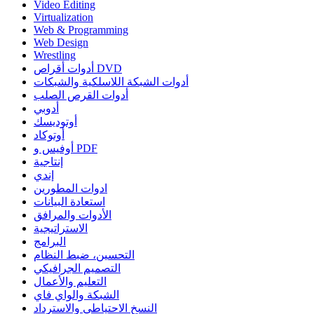
Video Editing
Virtualization
Web & Programming
Web Design
Wrestling
أدوات أقراص DVD
أدوات الشبكة اللاسلكية والشبكات
أدوات القرص الصلب
أدوبي
أوتوديسك
أوتوكاد
أوفيس و PDF
إنتاجية
إندي
ادوات المطورين
استعادة البيانات
الأدوات والمرافق
الاستراتيجية
البرامج
التحسين، ضبط النظام
التصميم الجرافيكي
التعليم والأعمال
الشبكة والواي فاي
النسخ الاحتياطي والاسترداد