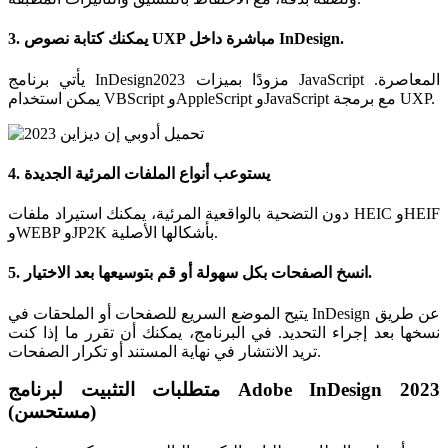
3. يمكنك كتابة نصوص UXP مباشرة داخل InDesign.
يأتي برنامج InDesign2023 مزودًا بميزات JavaScript المعاصرة.
يمكن استخدام VBScript وAppleScript وJavaScript مع برمجة UXP.
4. يستوعب أنواع الملفات المرئية الجديدة
دون التضحية بالواقعية المرئية، يمكنك استيراد ملفات HEIC وHEIF
وWEBP وJP2K بأشكالها الأصلية.
5. انسخ الصفحات بكل سهولة أو قم بتوسيعها بعد الاختيار.
يتيح الموضع السريع للصفحات أو الملحقات في InDesign عن طريق
نسخها بعد إجراء التحديد. في البرنامج، يمكنك أن تقرر ما إذا كنت
تريد الانتشار في نهاية المستند أو تكرار الصفحات.
متطلبات التثبيت لبرنامج Adobe InDesign 2023
(مستحسن)