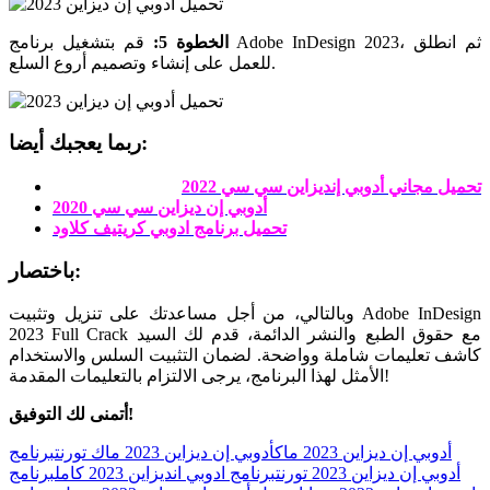
الخطوة 5:
قم بتشغيل برنامج Adobe InDesign 2023، ثم انطلق
للعمل على إنشاء وتصميم أروع السلع.
ربما يعجبك أيضا:
تحميل مجاني أدوبي إنديزاين سي سي 2022
أدوبي إن ديزاين سي سي 2020
تحميل برنامج ادوبي كريتيف كلاود
باختصار:
وبالتالي، من أجل مساعدتك على تنزيل وتثبيت Adobe InDesign
2023 Full Crack مع حقوق الطبع والنشر الدائمة، قدم لك السيد
كاشف تعليمات شاملة وواضحة. لضمان التثبيت السلس والاستخدام
الأمثل لهذا البرنامج، يرجى الالتزام بالتعليمات المقدمة!
أتمنى لك التوفيق!
Tags:
أدوبي إن ديزاين 2023 ماك
أدوبي إن ديزاين 2023 ماك تورنت
برنامج
أدوبي إن ديزاين 2023 تورنت
برنامج ادوبي انديزاين 2023 كامل
برنامج