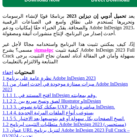
يعد
تحميل أدوبي إن ديزاين 2023
برنامجًا قويًا لإنشاء الرسومات
وتحريرها يُستخدم على نطاق واسع في الصناعات الرقمية
والصحافة. يقدّر الخبراء حقًا إمكانيات ودعم Adobe InDesign 2023،
أحدث إصدار من البرنامج، لإنتاج منشورات أنيقة ومصقولة.
إذًا، كيف يمكنني تثبيت هذا البرنامج واستخدامه مجانًا لأجل غير
كيفية تثبيت Adobe InDesign 2023 Full
sigma4pc
مسمى؟ يشرح
Crack بسهولة وأمان في المقالة أدناه. لضمان نجاح التثبيت، يرجى
المتابعة والالتزام بالتعليمات!
المحتويات
إخفاء
نظرة عامة على برنامج Adobe InDesign 2023
1
ميزات ممتازة موجودة في أحدث إصدار من Adobe InDesign
1.1
2023
1. افتح المستند في InDesign وقم بمعاينته.
1.1.1
2. لصق ونسخ سريع بين Illustrator وInDesign
1.1.2
3. يمكنك كتابة نصوص UXP مباشرة داخل InDesign.
1.1.3
4. يستوعب أنواع الملفات المرئية الجديدة
1.1.4
5. انسخ الصفحات بكل سهولة أو قم بتوسيعها بعد الاختيار.
1.1.5
متطلبات التثبيت لبرنامج Adobe InDesign 2023 (مستحسن)
1.2
عنوان URL لتنزيل برنامج Adobe InDesign 2023 Full Crack –
1.3
تحديث 03/2024