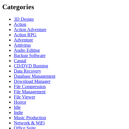
Categories
3D Design
Action
Action Adventure
Action RPG
Adventure
Antivirus
Audio Editing
Backup Software
Casual
CD/DVD Burning
Data Recovery
Database Management
Download Manager
File Compression
File Management
File Viewer
Horror
Idle
Indie
Music Production
Network & WiFi
Office Suite