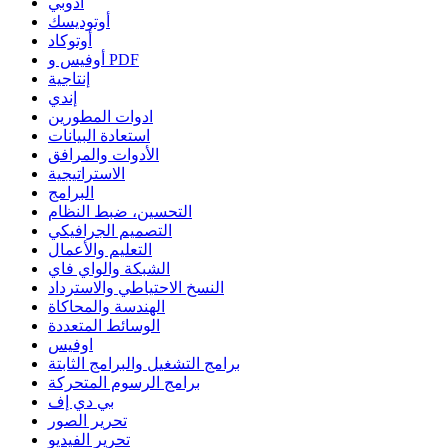
أدوبي
أوتوديسك
أوتوكاد
أوفيس و PDF
إنتاجية
إندي
ادوات المطورين
استعادة البيانات
الأدوات والمرافق
الاستراتيجية
البرامج
التحسين، ضبط النظام
التصميم الجرافيكي
التعليم والأعمال
الشبكة والواي فاي
النسخ الاحتياطي والاسترداد
الهندسة والمحاكاة
الوسائط المتعددة
اوفيس
برامج التشغيل والبرامج الثابتة
برامج الرسوم المتحركة
بي دي إف
تحرير الصور
تحرير الفيديو