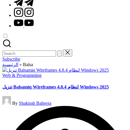
t.me
instagram.com
youtube.com
Search
for:
Subscribe
الرئيسية
»
Balsa
Posted
Web & Programming
in
تنزيل Balsamiq Wireframes 4.8.4 لنظام Windows 2025
Posted
By
Shakirah Baheera
by