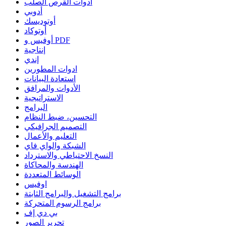
أدوات القرص الصلب
أدوبي
أوتوديسك
أوتوكاد
أوفيس و PDF
إنتاجية
إندي
ادوات المطورين
استعادة البيانات
الأدوات والمرافق
الاستراتيجية
البرامج
التحسين، ضبط النظام
التصميم الجرافيكي
التعليم والأعمال
الشبكة والواي فاي
النسخ الاحتياطي والاسترداد
الهندسة والمحاكاة
الوسائط المتعددة
اوفيس
برامج التشغيل والبرامج الثابتة
برامج الرسوم المتحركة
بي دي إف
تحرير الصور