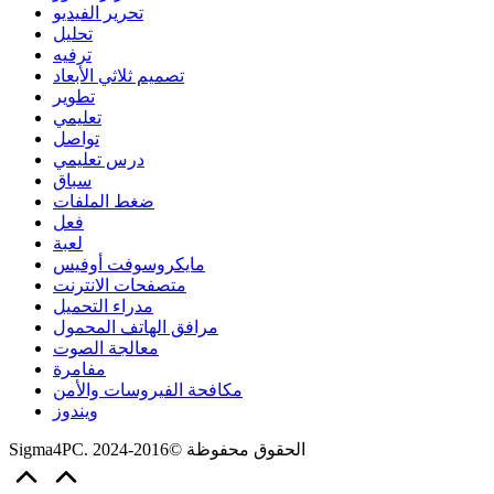
تحرير الفيديو
تحليل
ترفيه
تصميم ثلاثي الأبعاد
تطوير
تعليمي
تواصل
درس تعليمي
سباق
ضغط الملفات
فعل
لعبة
مايكروسوفت أوفيس
متصفحات الانترنت
مدراء التحميل
مرافق الهاتف المحمول
معالجة الصوت
مفامرة
مكافحة الفيروسات والأمن
ويندوز
Sigma4PC. الحقوق محفوظة ©2016-2024
Scroll
to