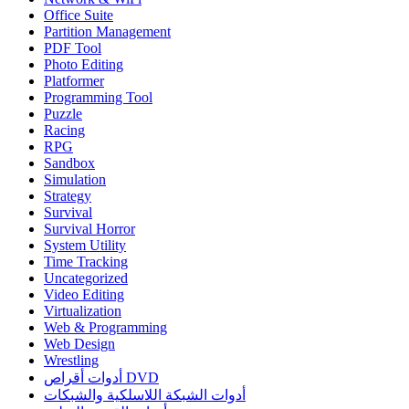
Office Suite
Partition Management
PDF Tool
Photo Editing
Platformer
Programming Tool
Puzzle
Racing
RPG
Sandbox
Simulation
Strategy
Survival
Survival Horror
System Utility
Time Tracking
Uncategorized
Video Editing
Virtualization
Web & Programming
Web Design
Wrestling
أدوات أقراص DVD
أدوات الشبكة اللاسلكية والشبكات