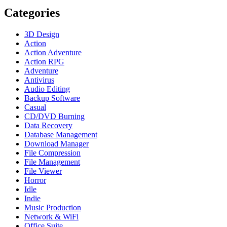
Categories
3D Design
Action
Action Adventure
Action RPG
Adventure
Antivirus
Audio Editing
Backup Software
Casual
CD/DVD Burning
Data Recovery
Database Management
Download Manager
File Compression
File Management
File Viewer
Horror
Idle
Indie
Music Production
Network & WiFi
Office Suite