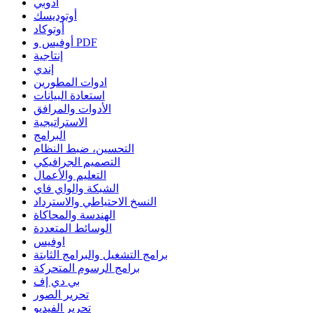
أدوبي
أوتوديسك
أوتوكاد
أوفيس و PDF
إنتاجية
إندي
ادوات المطورين
استعادة البيانات
الأدوات والمرافق
الاستراتيجية
البرامج
التحسين، ضبط النظام
التصميم الجرافيكي
التعليم والأعمال
الشبكة والواي فاي
النسخ الاحتياطي والاسترداد
الهندسة والمحاكاة
الوسائط المتعددة
اوفيس
برامج التشغيل والبرامج الثابتة
برامج الرسوم المتحركة
بي دي إف
تحرير الصور
تحرير الفيديو