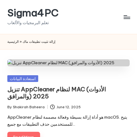
Sigma4PC
Skip
to
تعلم البرمجيات والألعاب
content
الرئيسية
»
إزالة تثبيت تطبيقات ماك
Posted
استعادة البيانات
in
تنزيل AppCleaner لنظام MAC (الأدوات
والمرافق) 2025
By
Shakirah Baheera
June 12, 2025
Posted
by
AppCleaner هو أداة إزالة بسيطة وفعالة مصممة لنظام macOS. يتيح
للمستخدمين حذف التطبيقات مع جميع…