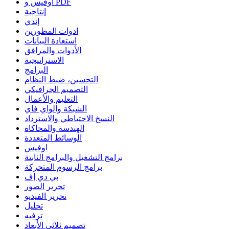
أوفيس و PDF
إنتاجية
إندي
ادوات المطورين
استعادة البيانات
الأدوات والمرافق
الاستراتيجية
البرامج
التحسين، ضبط النظام
التصميم الجرافيكي
التعليم والأعمال
الشبكة والواي فاي
النسخ الاحتياطي والاسترداد
الهندسة والمحاكاة
الوسائط المتعددة
اوفيس
برامج التشغيل والبرامج الثابتة
برامج الرسوم المتحركة
بي دي إف
تحرير الصور
تحرير الفيديو
تحليل
ترفيه
تصميم ثلاثي الأبعاد