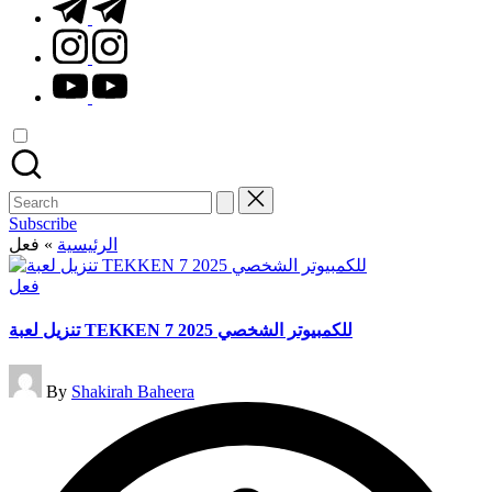
t.me
instagram.com
youtube.com
Search
for:
Subscribe
فعل
»
الرئيسية
Posted
فعل
in
تنزيل لعبة TEKKEN 7 للكمبيوتر الشخصي 2025
Posted
By
Shakirah Baheera
by