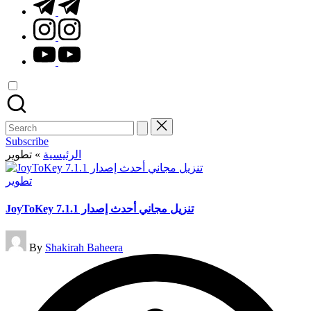
t.me
instagram.com
youtube.com
Search
for:
Subscribe
الرئيسية
»
تطوير
Posted
تطوير
in
JoyToKey تنزيل مجاني أحدث إصدار 7.1.1
Posted
By
Shakirah Baheera
by