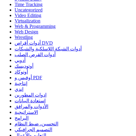
Time Tracking
Uncategorized
Video Editing
Virtualization
Web & Programming
Web Design
Wrestling
أدوات أقراص DVD
أدوات الشبكة اللاسلكية والشبكات
أدوات القرص الصلب
أدوبي
أوتوديسك
أوتوكاد
أوفيس و PDF
إنتاجية
إندي
ادوات المطورين
استعادة البيانات
الأدوات والمرافق
الاستراتيجية
البرامج
التحسين، ضبط النظام
التصميم الجرافيكي
التعليم والأعمال