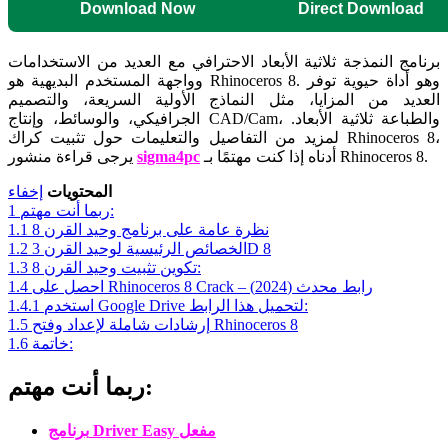
Download Now
Direct Download
برنامج النمذجة ثلاثية الأبعاد الاحترافي مع العديد من الاستخدامات
وواجهة المستخدم البديهية هو Rhinoceros 8. وهو أداة حيوية توفر
العديد من المزايا، مثل النماذج الأولية السريعة، والتصميم
الجرافيكي، والوسائط، وإنتاج CAD/Cam، والطباعة ثلاثية الأبعاد.
لمزيد من التفاصيل والتعليمات حول تثبيت كراك Rhinoceros 8،
أدناه إذا كنت مهتمًا بـ Rhinoceros 8.
sigma4pc
يرجى قراءة منشور
المحتويات
إخفاء
ربما أنت مهتم:
1
نظرة عامة على برنامج وحيد القرن 8
1.1
الخصائص الرئيسية لوحيد القرن 3D 8
1.2
تكوين تثبيت وحيد القرن 8:
1.3
احصل على Rhinoceros 8 Crack – رابط محدث (2024)
1.4
استخدم Google Drive لتحميل هذا الرابط:
1.4.1
إرشادات شاملة لإعداد وفتح Rhinoceros 8
1.5
خاتمة:
1.6
ربما أنت مهتم:
برنامج Driver Easy مفعل