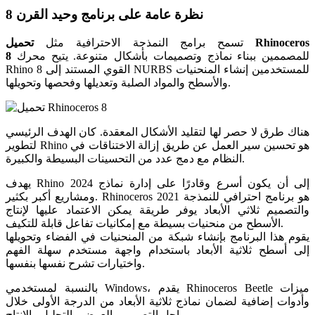
نظرة عامة على برنامج وحيد القرن 8
تسمح برامج النمذجة الاحترافية مثل
تحميل Rhinoceros
للمصممين ببناء نماذج وتصميمات بأشكال متنوعة. يتيح محرك
8
Rhino 8 القوي المستند إلى NURBS للمستخدمين إنشاء المنحنيات
والأسطح والمواد الصلبة وتعديلها وفحصها وتحويلها.
هناك طرق لا حصر لها لتقليد الأشكال المعقدة. كان الهدف الرئيسي
لتطوير Rhino هو تحسين سير العمل عن طريق إزالة الاختناقات في
النظام مع دمج عدد من التحسينات البسيطة والكبيرة.
يهدف Rhino 2024 إلى أن يكون أسرع وقادرًا على إدارة نماذج
ومشاريع أكبر بكثير. Rhinoceros 2021 هو برنامج احترافي للنمذجة
والتصميم ثلاثي الأبعاد يوفر طريقة يمكن الاعتماد عليها لإنتاج
الأسطح من منحنيات بسيطة مع إمكانيات تفاعل قابلة للتكيف.
يقوم هذا البرنامج بإنشاء شبكة من المنحنيات في الفضاء وتحويلها
إلى أسطح ثلاثية الأبعاد باستخدام واجهة مستخدم سهلة الفهم
واختيارات تشرح نفسها بنفسها.
بالنسبة لمستخدمي Windows، يقدم Rhinoceros Beetle ميزات
وأدوات إضافية لضمان نماذج ثلاثية الأبعاد من الدرجة الأولى خلال
مراحل التصميم والعرض والتحليل والإنتاج.