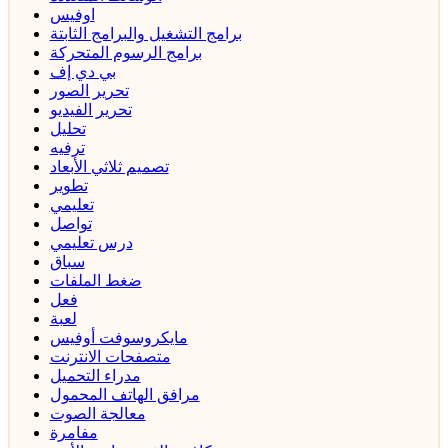
اوفيس
برامج التشغيل والبرامج الثابتة
برامج الرسوم المتحركة
بي دي إف
تحرير الصور
تحرير الفيديو
تحليل
ترفيه
تصميم ثلاثي الأبعاد
تطوير
تعليمي
تواصل
درس تعليمي
سباق
ضغط الملفات
فعل
لعبة
مايكروسوفت أوفيس
متصفحات الانترنت
مدراء التحميل
مرافق الهاتف المحمول
معالجة الصوت
مفامرة