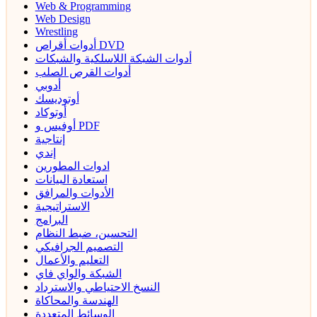
Web & Programming
Web Design
Wrestling
أدوات أقراص DVD
أدوات الشبكة اللاسلكية والشبكات
أدوات القرص الصلب
أدوبي
أوتوديسك
أوتوكاد
أوفيس و PDF
إنتاجية
إندي
ادوات المطورين
استعادة البيانات
الأدوات والمرافق
الاستراتيجية
البرامج
التحسين، ضبط النظام
التصميم الجرافيكي
التعليم والأعمال
الشبكة والواي فاي
النسخ الاحتياطي والاسترداد
الهندسة والمحاكاة
الوسائط المتعددة