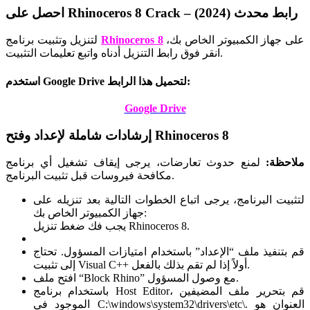
احصل على Rhinoceros 8 Crack – رابط محدث (2024)
على جهاز الكمبيوتر الخاص بك،
Rhinoceros 8
لتنزيل وتثبيت برنامج
انقر فوق رابط التنزيل أدناه واتبع تعليمات التثبيت.
استخدم Google Drive لتحميل هذا الرابط:
Google Drive
إرشادات شاملة لإعداد وفتح Rhinoceros 8
ملاحظة:
لمنع حدوث تعارضات، يرجى إيقاف تشغيل أي برنامج
مكافحة فيروسات قبل تثبيت البرنامج.
لتثبيت البرنامج، يرجى اتباع الخطوات التالية بعد تنزيله على
جهاز الكمبيوتر الخاص بك:
يجب فك ضغط تنزيل Rhinoceros 8.
قم بتنفيذ ملف “الإعداد” باستخدام امتيازات المسؤول. تحتاج
إلى تثبيت Visual C++ أولاً إذا لم تقم بذلك بالفعل.
افتح ملف “Block Rhino” مع وصول المسؤول.
باستخدام برنامج Host Editor، قم بتحرير ملف المضيفين
الموجود في C:\windows\system32\drivers\etc\. العنوان هو