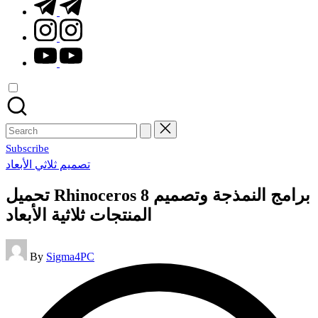
t.me
instagram.com
youtube.com
Search
for:
Subscribe
Posted
تصميم ثلاثي الأبعاد
in
تحميل Rhinoceros 8 برامج النمذجة وتصميم
المنتجات ثلاثية الأبعاد
Posted
By
Sigma4PC
by