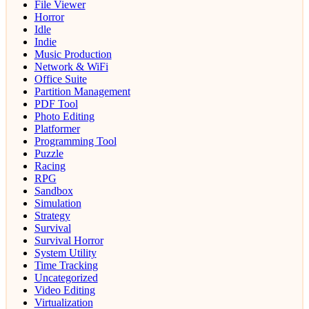
File Viewer
Horror
Idle
Indie
Music Production
Network & WiFi
Office Suite
Partition Management
PDF Tool
Photo Editing
Platformer
Programming Tool
Puzzle
Racing
RPG
Sandbox
Simulation
Strategy
Survival
Survival Horror
System Utility
Time Tracking
Uncategorized
Video Editing
Virtualization