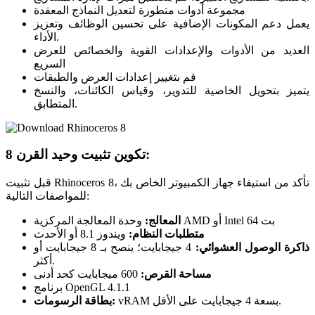
مجموعة أدوات متطورة لتعديل النماذج المعقدة
يعمل دعم المكونات الإضافية على تحسين الوظائف وتعزيز
الأداء.
العديد من الأدوات والإعدادات القوية والخصائص للعرض
السريع
قم بتغيير إعدادات العرض والطبقات
يتميز بتحويل الخاصية للتدوير، وقياس الكائنات، والنسخ
المتطابق.
تكوين تثبيت وحيد القرن 8:
قبل تثبيت Rhinoceros 8، تأكد من استيفاء جهاز الكمبيوتر الخاص بك
للمواصفات التالية:
وحدة المعالجة المركزية AMD أو Intel 64 بت
المعالج:
متطلبات النظام:
ويندوز 8.1 أو الأحدث
ذاكرة الوصول العشوائي:
4 جيجابايت؛ ينصح بـ 8 جيجابايت أو
أكثر.
مساحة القرص:
600 ميجابايت كحد أدنى
برنامج OpenGL 4.1.1
vRAM بسعة 4 جيجابايت على الأقل.
بطاقة الرسومات: