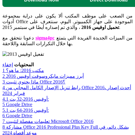
من الصعب على موظف المكتب ألا يكون على دراية بمجموعة
أدوات Office الموجودة على جهاز الكمبيوتر. اليوم، سنتعرف على
، والذي تم إصداره أيضًا في سبتمبر 2015.
تحميل اوفيس 2016
من الميزات الجديدة الفريدة التي يتمتع
sigma4pc
دعونا نتحقق مع
بها خلال التكرارات السابقة واللاحقة.
المحتويات
إخفاء
مكتب 2016: ما هو؟
1
أبرز مميزات مايكروسوفت أوفيس 2016
2
ماذا يحتوي تثبيت Office 2016؟
3
رابط تنزيل الإصدار الكامل المجاني من Office 2016، أحدث إصدار
4
فبراير 2024
أوفيس 2016-32 بت:
4.1
5
Google Drive
أوفيس 2016-64 بت:
5.1
6
Google Drive
تعليمات مفصلة لتثبيت Microsoft Office 2016
7
مشاركة Office 2016 Professional Plus Key Full بشكل دائم، في
8
موعد أقصاه 2024