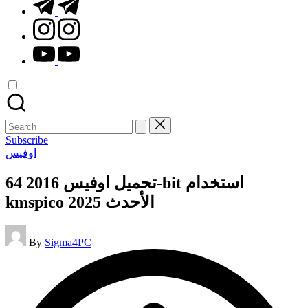
t.me
instagram.com
youtube.com
Search
for:
Subscribe
Posted
اوفيس
in
تحميل اوفيس 2016 64-bit استخدام
kmspico الأحدث 2025
Posted
By
Sigma4PC
by