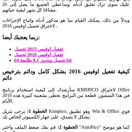
عليك سوى ترك تعليق أدناه، وسأعطي الجميع ما يصل إلى 20
مفتاحًا كل شهر لبقية حياتهم.
وبدلاً من ذلك، يمكنك القيام بما هو مذكور أدناه واتباع الإجراءات
لاختراق تحميل اوفيس 2016 .
ربما يعجبك أيضا:
تفعيل اوفيس 2013 تحميل
تفعيل اوفيس 2010 تحميل
تحميل ويندوز 8.1 طليعة 64 bit
كيفية تفعيل اوفيس 2016 بشكل كامل ودائم بترخيص
دائم
سأرشدك إلى كيفية استخدام برنامج KMSPICO لاختراق Office
2016 في هذا المنشور. قطعة من البرامج تحظى بشعبية كبيرة هذه
الأيام.
الخطوة 1:
يرجى تنزيل Kmspico، وهو تطبيق Win & Office قوي
بشكل لا يصدق، على جهاز الكمبيوتر الخاص بك:
الخطوة 2:
قم بفك ضغط الملف واختر “AutoPico” كما هو موضح