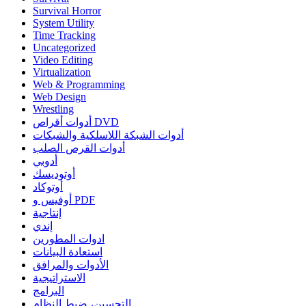
Survival Horror
System Utility
Time Tracking
Uncategorized
Video Editing
Virtualization
Web & Programming
Web Design
Wrestling
أدوات أقراص DVD
أدوات الشبكة اللاسلكية والشبكات
أدوات القرص الصلب
أدوبي
أوتوديسك
أوتوكاد
أوفيس و PDF
إنتاجية
إندي
ادوات المطورين
استعادة البيانات
الأدوات والمرافق
الاستراتيجية
البرامج
التحسين، ضبط النظام