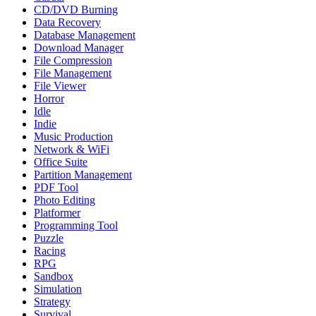
CD/DVD Burning
Data Recovery
Database Management
Download Manager
File Compression
File Management
File Viewer
Horror
Idle
Indie
Music Production
Network & WiFi
Office Suite
Partition Management
PDF Tool
Photo Editing
Platformer
Programming Tool
Puzzle
Racing
RPG
Sandbox
Simulation
Strategy
Survival