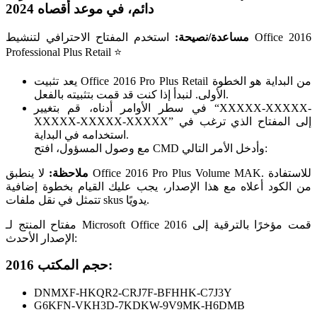
دائم، في موعد أقصاه 2024
مساعدة/نصيحة:
استخدم المفتاح الاحترافي لتنشيط Office 2016
Professional Plus Retail ⭐
يعد تثبيت Office 2016 Pro Plus Retail من البداية هو الخطوة
الأولى. لنبدأ إذا كنت قد قمت بتثبيته بالفعل.
في سطر الأوامر أدناه، قم بتغيير “XXXXX-XXXXX-
XXXXX-XXXXX-XXXXX” إلى المفتاح الذي ترغب في
استخدامه في البداية.
مع وصول المسؤول، افتح CMD وأدخل الأمر التالي:
ملاحظة:
لا ينطبق Office 2016 Pro Plus Volume MAK. للاستفادة
من الكود أعلاه مع هذا الإصدار، يجب عليك القيام بخطوة إضافية
تتمثل في نقل ملفات skus يدويًا.
مفتاح المنتج لـ Microsoft Office 2016 قمت مؤخرًا بالترقية إلى
الإصدار الأحدث:
حجم المكتب 2016:
DNMXF-HKQR2-CRJ7F-BFHHK-C7J3Y
G6KFN-VKH3D-7KDKW-9V9MK-H6DMB