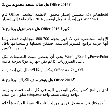
2. هل هناك نسخة محمولة من Office 2016؟
قام Office بتضمين إصدار محمول لأنظمة التشغيل iOS وAndroid
في إصدار تحميل اوفيس 2016 ، بالإضافة إلى إصدار Windows.
3. هل حجم تنزيل برنامج Office 2016 كبير؟
الإجابة المختصرة هي لا، فهي بحجم 700-800 ميجابايت فقط، وبما
أنها حزمة برامج كمبيوتر أساسية، فيمكن تحميلها واستخدامها بأقل
قدر من التكوين.
يجب أن يقتصر تثبيت التطبيقات مثل Word وExcel وPowerPoint
على الضروريات إذا لم يكن جهازك قويًا بدرجة كافية.
يمكنك أيضًا الانتقال إلى إصدارات Office الأقل تكلفة.
4. هل يتوفر ملف الكراك لبرنامج Office 2016؟
لدي برنامج كسر يمكن الوصول إليه في كل ملف قمت بتنزيله.
يتكون من ملف setup.exe واحد وملف نشط واحد.
أو يمكنك تنزيله بشكل فردي من إجراءات التنشيط المذكورة أعلاه.