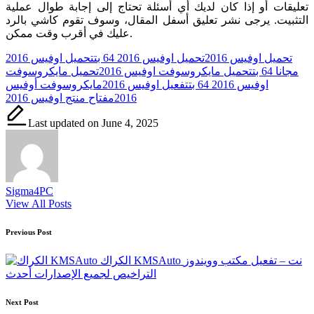
تعليقات أو إذا كان لديك أي أسئلة تحتاج إلى إجابة طوال عملية
التثبيت. يرجى نشر تعليق أسفل المقال، وسوف تقوم كاشي بالرد
عليك في أقرب وقت ممكن.
Tags:
تحميل اوفيس 2016
تحميل اوفيس 2016 64 بت
تحميل اوفيس 2016
مجانا 64 بت
تحميل مايكروسوفت اوفيس 2016
تحميل مايكروسوفت
اوفيس 2016 64 بت
تفعيل اوفيس 2016
مايكروسوفت أوفيس
2016
مفتاح منتج اوفيس 2016
Last updated on June 4, 2025
Sigma4PC
View All Posts
Post
Previous Post
navigation
الكراك KMSAuto نت – تفعيل مكتب وويندوز
التراخيص لجميع الإصدارات أحدث
Next Post