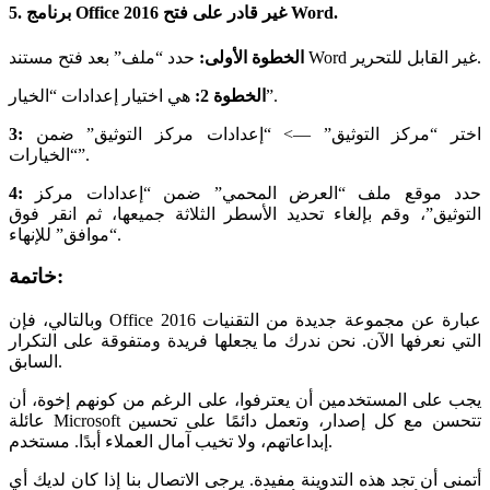
5. برنامج Office 2016 غير قادر على فتح Word.
حدد “ملف” بعد فتح مستند Word غير القابل للتحرير.
الخطوة الأولى:
هي اختيار إعدادات “الخيار”.
الخطوة 2:
اختر “مركز التوثيق” —> “إعدادات مركز التوثيق” ضمن
3:
“الخيارات”.
حدد موقع ملف “العرض المحمي” ضمن “إعدادات مركز
4:
التوثيق”، وقم بإلغاء تحديد الأسطر الثلاثة جميعها، ثم انقر فوق
“موافق” للإنهاء.
خاتمة:
وبالتالي، فإن Office 2016 عبارة عن مجموعة جديدة من التقنيات
التي نعرفها الآن. نحن ندرك ما يجعلها فريدة ومتفوقة على التكرار
السابق.
يجب على المستخدمين أن يعترفوا، على الرغم من كونهم إخوة، أن
عائلة Microsoft تتحسن مع كل إصدار، وتعمل دائمًا على تحسين
إبداعاتهم، ولا تخيب آمال العملاء أبدًا. مستخدم.
أتمنى أن تجد هذه التدوينة مفيدة. يرجى الاتصال بنا إذا كان لديك أي