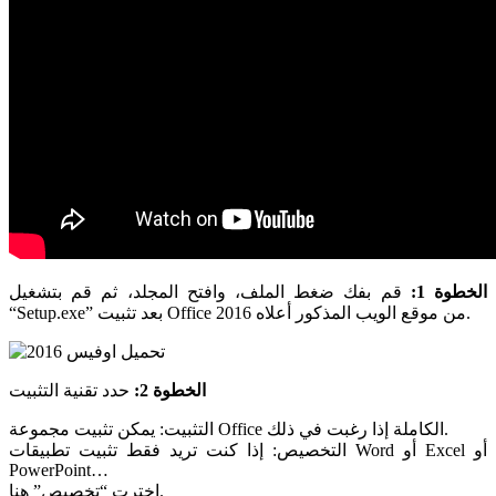
الخطوة 1:
قم بفك ضغط الملف، وافتح المجلد، ثم قم بتشغيل
“Setup.exe” بعد تثبيت Office 2016 من موقع الويب المذكور أعلاه.
الخطوة 2:
حدد تقنية التثبيت
التثبيت: يمكن تثبيت مجموعة Office الكاملة إذا رغبت في ذلك.
التخصيص: إذا كنت تريد فقط تثبيت تطبيقات Word أو Excel أو
PowerPoint…
اخترت “تخصيص” هنا.