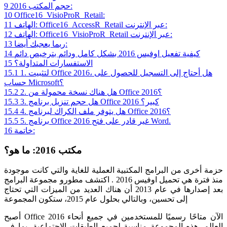
حجم المكتب 2016:
9
10
Office16_VisioProR_Retail:
الهاتف: Office16_AccessR_Retail عبر الإنترنت:
11
الهاتف: Office16_VisioProR_Retail عبر الإنترنت:
12
ربما يعجبك أيضا:
13
كيفية تفعيل اوفيس 2016 بشكل كامل ودائم بترخيص دائم
14
الاستفسارات المتداولة؟
15
1. لتثبيت Office 2016، هل أحتاج إلى التسجيل للحصول على
15.1
حساب Microsoft؟
2. هل هناك نسخة محمولة من Office 2016؟
15.2
3. هل حجم تنزيل برنامج Office 2016 كبير؟
15.3
4. هل يتوفر ملف الكراك لبرنامج Office 2016؟
15.4
5. برنامج Office 2016 غير قادر على فتح Word.
15.5
خاتمة:
16
مكتب 2016: ما هو؟
حزمة أخرى من البرامج المكتبية العملية للغاية والتي كانت موجودة
منذ فترة هي تحميل اوفيس 2016 . اكتشف مطورو مجموعة البرامج
بعد إصدارها في عام 2013 أن هناك العديد من الميزات التي تحتاج
إلى تحسين، وبالتالي بحلول عام 2015، ستكون المجموعة
أصبح Office 2016 الآن متاحًا رسميًا للمستخدمين في جميع أنحاء
العالم. هذه المجموعة مناسبة لجميع الطبقات الاجتماعية، بما في