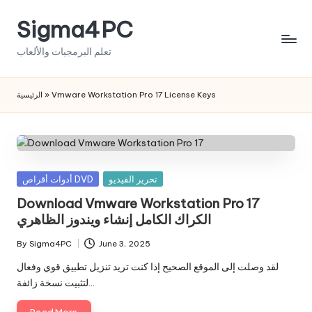
Sigma4PC
Skip
to
تعلم البرمجيات والألعاب
content
الرئيسية
»
Vmware Workstation Pro 17 License Keys
Posted
تحرير الفيديو
أدوات أقراص DVD
in
Download Vmware Workstation Pro 17
الكراك الكامل إنشاء ويندوز الظاهري
By
Sigma4PC
June 3, 2025
Posted
by
لقد وصلت إلى الموقع الصحيح إذا كنت تريد تنزيل تطبيق قوي وفعال
لتثبيت نسخة زائفة…