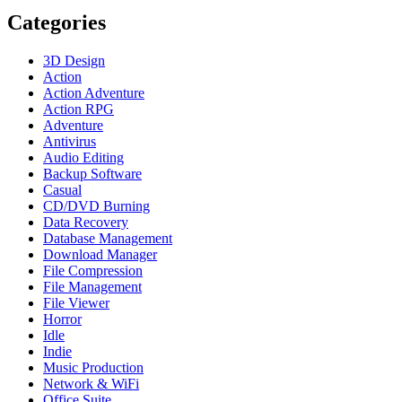
Categories
3D Design
Action
Action Adventure
Action RPG
Adventure
Antivirus
Audio Editing
Backup Software
Casual
CD/DVD Burning
Data Recovery
Database Management
Download Manager
File Compression
File Management
File Viewer
Horror
Idle
Indie
Music Production
Network & WiFi
Office Suite