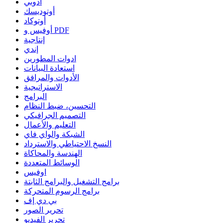
أدوبي
أوتوديسك
أوتوكاد
أوفيس و PDF
إنتاجية
إندي
ادوات المطورين
استعادة البيانات
الأدوات والمرافق
الاستراتيجية
البرامج
التحسين، ضبط النظام
التصميم الجرافيكي
التعليم والأعمال
الشبكة والواي فاي
النسخ الاحتياطي والاسترداد
الهندسة والمحاكاة
الوسائط المتعددة
اوفيس
برامج التشغيل والبرامج الثابتة
برامج الرسوم المتحركة
بي دي إف
تحرير الصور
تحرير الفيديو