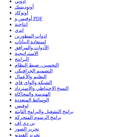
أدوبي
أوتوديسك
أوتوكاد
أوفيس و PDF
إنتاجية
إندي
ادوات المطورين
استعادة البيانات
الأدوات والمرافق
الاستراتيجية
البرامج
التحسين، ضبط النظام
التصميم الجرافيكي
التعليم والأعمال
الشبكة والواي فاي
النسخ الاحتياطي والاسترداد
الهندسة والمحاكاة
الوسائط المتعددة
اوفيس
برامج التشغيل والبرامج الثابتة
برامج الرسوم المتحركة
بي دي إف
تحرير الصور
تحرير الفيديو