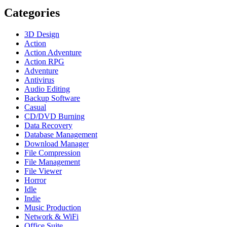
Categories
3D Design
Action
Action Adventure
Action RPG
Adventure
Antivirus
Audio Editing
Backup Software
Casual
CD/DVD Burning
Data Recovery
Database Management
Download Manager
File Compression
File Management
File Viewer
Horror
Idle
Indie
Music Production
Network & WiFi
Office Suite