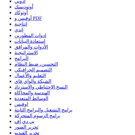
أدوبي
أوتوديسك
أوتوكاد
أوفيس و PDF
إنتاجية
إندي
ادوات المطورين
استعادة البيانات
الأدوات والمرافق
الاستراتيجية
البرامج
التحسين، ضبط النظام
التصميم الجرافيكي
التعليم والأعمال
الشبكة والواي فاي
النسخ الاحتياطي والاسترداد
الهندسة والمحاكاة
الوسائط المتعددة
اوفيس
برامج التشغيل والبرامج الثابتة
برامج الرسوم المتحركة
بي دي إف
تحرير الصور
تحرير الفيديو