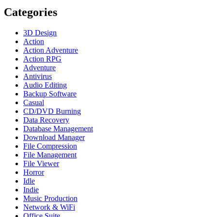
Categories
3D Design
Action
Action Adventure
Action RPG
Adventure
Antivirus
Audio Editing
Backup Software
Casual
CD/DVD Burning
Data Recovery
Database Management
Download Manager
File Compression
File Management
File Viewer
Horror
Idle
Indie
Music Production
Network & WiFi
Office Suite