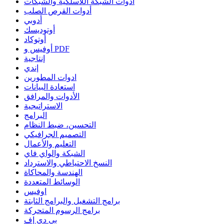
أدوات الشبكة اللاسلكية والشبكات
أدوات القرص الصلب
أدوبي
أوتوديسك
أوتوكاد
أوفيس و PDF
إنتاجية
إندي
ادوات المطورين
استعادة البيانات
الأدوات والمرافق
الاستراتيجية
البرامج
التحسين، ضبط النظام
التصميم الجرافيكي
التعليم والأعمال
الشبكة والواي فاي
النسخ الاحتياطي والاسترداد
الهندسة والمحاكاة
الوسائط المتعددة
اوفيس
برامج التشغيل والبرامج الثابتة
برامج الرسوم المتحركة
بي دي إف