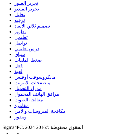
تحرير الصور
تحرير الفيديو
تحليل
ترفيه
تصميم ثلاثي الأبعاد
تطوير
تعليمي
تواصل
درس تعليمي
سباق
ضغط الملفات
فعل
لعبة
مايكروسوفت أوفيس
متصفحات الانترنت
مدراء التحميل
مرافق الهاتف المحمول
معالجة الصوت
مفامرة
مكافحة الفيروسات والأمن
ويندوز
Sigma4PC. الحقوق محفوظة ©2016-2024
Scroll