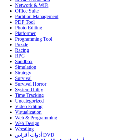
Network & WiFi
Office Suite
Partition Management
PDF Tool
Photo Editing
Platformer
Programming Tool
Puzzle
Racing
RPG
Sandbox
Simulation
Strategy
Survival
Survival Horror
System Utility
Time Tracking
Uncategorized
Video Editing
Virtualization
Web & Programming
Web Design
Wrestling
أدوات أقراص DVD