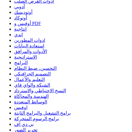
أدوات القرص الصلب
أدوبي
أوتوديسك
أوتوكاد
أوفيس و PDF
إنتاجية
إندي
ادوات المطورين
استعادة البيانات
الأدوات والمرافق
الاستراتيجية
البرامج
التحسين، ضبط النظام
التصميم الجرافيكي
التعليم والأعمال
الشبكة والواي فاي
النسخ الاحتياطي والاسترداد
الهندسة والمحاكاة
الوسائط المتعددة
اوفيس
برامج التشغيل والبرامج الثابتة
برامج الرسوم المتحركة
بي دي إف
تحرير الصور