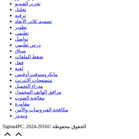
تحرير الفيديو
تحليل
ترفيه
تصميم ثلاثي الأبعاد
تطوير
تعليمي
تواصل
درس تعليمي
سباق
ضغط الملفات
فعل
لعبة
مايكروسوفت أوفيس
متصفحات الانترنت
مدراء التحميل
مرافق الهاتف المحمول
معالجة الصوت
مفامرة
مكافحة الفيروسات والأمن
ويندوز
Sigma4PC. الحقوق محفوظة ©2016-2024
Scroll
to