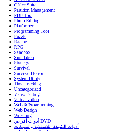
Office Suite
Partition Management
PDF Tool
Photo Editing
Platformer
Programming Tool
Puzzle
Racing
RPG
Sandbox
Simulation
Strategy
Survival
Survival Horror
System Utility
Time Tracking
Uncategorized
Video Editing
Virtualization
Web & Programming
Web Design
Wrestling
أدوات أقراص DVD
أدوات الشبكة اللاسلكية والشبكات