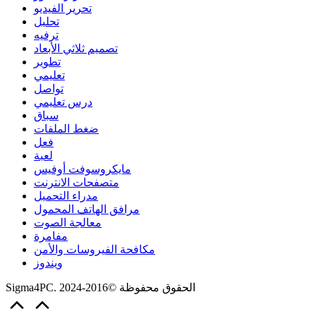
تحرير الفيديو
تحليل
ترفيه
تصميم ثلاثي الأبعاد
تطوير
تعليمي
تواصل
درس تعليمي
سباق
ضغط الملفات
فعل
لعبة
مايكروسوفت أوفيس
متصفحات الانترنت
مدراء التحميل
مرافق الهاتف المحمول
معالجة الصوت
مفامرة
مكافحة الفيروسات والأمن
ويندوز
Sigma4PC. الحقوق محفوظة ©2016-2024
Scroll
to