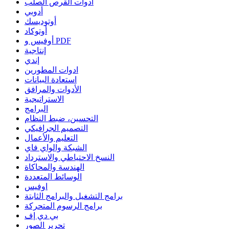
أدوات القرص الصلب
أدوبي
أوتوديسك
أوتوكاد
أوفيس و PDF
إنتاجية
إندي
ادوات المطورين
استعادة البيانات
الأدوات والمرافق
الاستراتيجية
البرامج
التحسين، ضبط النظام
التصميم الجرافيكي
التعليم والأعمال
الشبكة والواي فاي
النسخ الاحتياطي والاسترداد
الهندسة والمحاكاة
الوسائط المتعددة
اوفيس
برامج التشغيل والبرامج الثابتة
برامج الرسوم المتحركة
بي دي إف
تحرير الصور