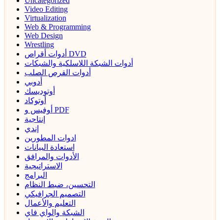
Uncategorized
Video Editing
Virtualization
Web & Programming
Web Design
Wrestling
أدوات أقراص DVD
أدوات الشبكة اللاسلكية والشبكات
أدوات القرص الصلب
أدوبي
أوتوديسك
أوتوكاد
أوفيس و PDF
إنتاجية
إندي
ادوات المطورين
استعادة البيانات
الأدوات والمرافق
الاستراتيجية
البرامج
التحسين، ضبط النظام
التصميم الجرافيكي
التعليم والأعمال
الشبكة والواي فاي