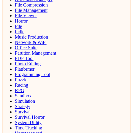
File Compression
File Management
File Viewer
Horror
Idle
Indie
Music Production
Network & WiFi
Office Suite
Partition Management
PDF Tool
Photo Editing
Platformer
Programming Tool
Puzzle
Racing
RPG
Sandbox
Simulation
Strategy
Survival
Survival Horror
System Utility
Time Tracking