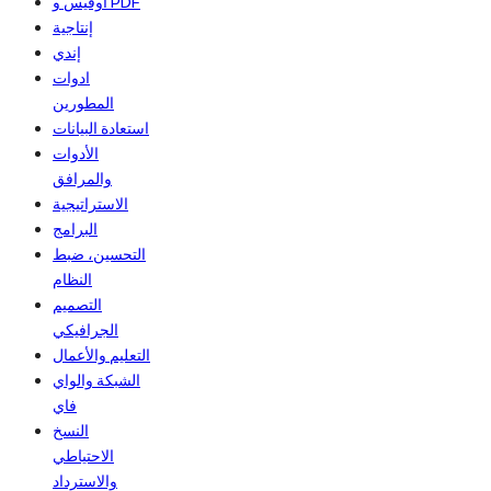
أوفيس و PDF
إنتاجية
إندي
ادوات
المطورين
استعادة البيانات
الأدوات
والمرافق
الاستراتيجية
البرامج
التحسين، ضبط
النظام
التصميم
الجرافيكي
التعليم والأعمال
الشبكة والواي
فاي
النسخ
الاحتياطي
والاسترداد