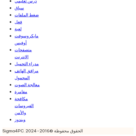
درس تعليمي
سباق
ضغط الملفات
فعل
لعبة
مايكروسوفت
أوفيس
متصفحات
الانترنت
مدراء التحميل
مرافق الهاتف
المحمول
معالجة الصوت
مفامرة
مكافحة
الفيروسات
والأمن
ويندوز
Sigma4PC. الحقوق محفوظة ©2016-2024