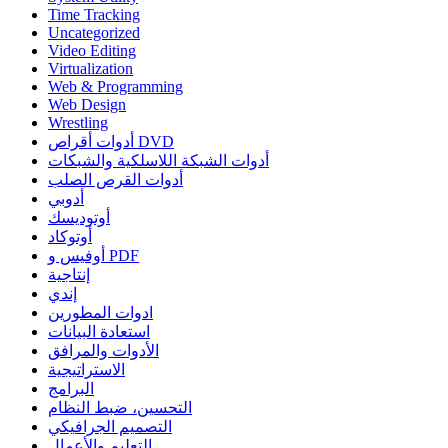
Time Tracking
Uncategorized
Video Editing
Virtualization
Web & Programming
Web Design
Wrestling
أدوات أقراص DVD
أدوات الشبكة اللاسلكية والشبكات
أدوات القرص الصلب
أدوبي
أوتوديسك
أوتوكاد
أوفيس و PDF
إنتاجية
إندي
ادوات المطورين
استعادة البيانات
الأدوات والمرافق
الاستراتيجية
البرامج
التحسين، ضبط النظام
التصميم الجرافيكي
التعليم والأعمال