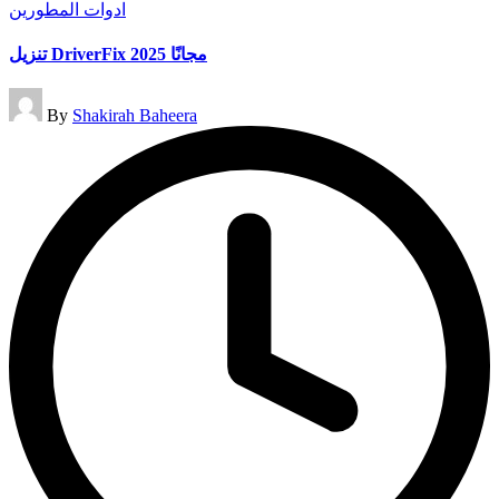
Posted
ادوات المطورين
in
تنزيل DriverFix مجانًا 2025
Posted
By
Shakirah Baheera
by