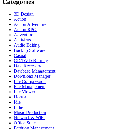
Categories
3D Design
Action
Action Adventure
Action RPG
Adventure
Antivirus
Audio Editing
Backup Software
Casual
CD/DVD Burning
Data Recovery
Database Management
Download Manager
File Compression
File Management
File Viewer
Horror
Idle
Indie
Music Production
Network & WiFi
Office Suite
Partition Management