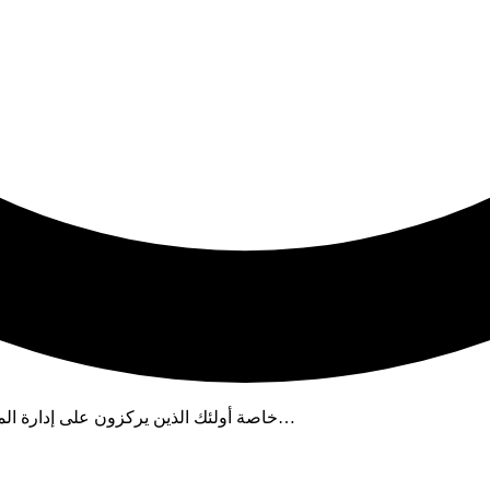
يستمتع العديد من الأشخاص باستخدام Microsoft Project 2010، خاصة أولئك الذين يركزون على إدارة المشاريع…