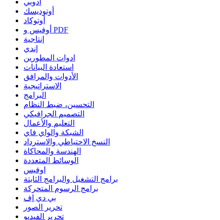
أدوبي
أوتوديسك
أوتوكاد
أوفيس و PDF
إنتاجية
إندي
ادوات المطورين
استعادة البيانات
الأدوات والمرافق
الاستراتيجية
البرامج
التحسين، ضبط النظام
التصميم الجرافيكي
التعليم والأعمال
الشبكة والواي فاي
النسخ الاحتياطي والاسترداد
الهندسة والمحاكاة
الوسائط المتعددة
اوفيس
برامج التشغيل والبرامج الثابتة
برامج الرسوم المتحركة
بي دي إف
تحرير الصور
تحرير الفيديو