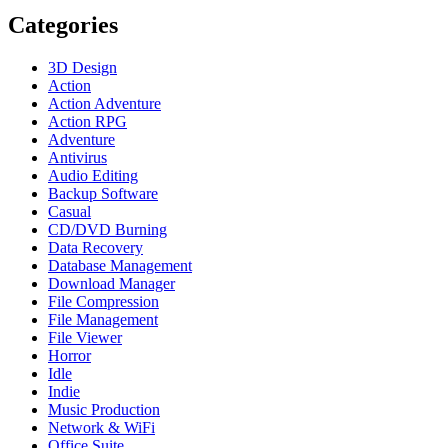
Categories
3D Design
Action
Action Adventure
Action RPG
Adventure
Antivirus
Audio Editing
Backup Software
Casual
CD/DVD Burning
Data Recovery
Database Management
Download Manager
File Compression
File Management
File Viewer
Horror
Idle
Indie
Music Production
Network & WiFi
Office Suite