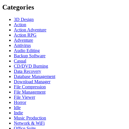
Categories
3D Design
Action
Action Adventure
Action RPG
Adventure
Antivirus
Audio Editing
Backup Software
Casual
CD/DVD Burning
Data Recovery
Database Management
Download Manager
File Compression
File Management
File Viewer
Horror
Idle
Indie
Music Production
Network & WiFi
Office Suite