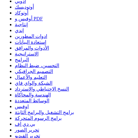
أدوبي
أوتوديسك
أوتوكاد
أوفيس و PDF
إنتاجية
إندي
ادوات المطورين
استعادة البيانات
الأدوات والمرافق
الاستراتيجية
البرامج
التحسين، ضبط النظام
التصميم الجرافيكي
التعليم والأعمال
الشبكة والواي فاي
النسخ الاحتياطي والاسترداد
الهندسة والمحاكاة
الوسائط المتعددة
اوفيس
برامج التشغيل والبرامج الثابتة
برامج الرسوم المتحركة
بي دي إف
تحرير الصور
تحرير الفيديو