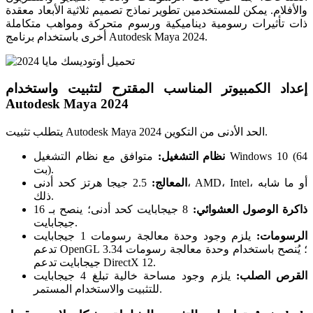
والأفلام. يمكن للمستخدمين تطوير نماذج تصميم ثلاثية الأبعاد معقدة
ذات تأثيرات رسومية ديناميكية ورسوم متحركة ومواهب متكاملة
أخرى باستخدام برنامج Autodesk Maya 2024.
إعداد الكمبيوتر المناسب المقترح لتثبيت واستخدام
Autodesk Maya 2024
يتطلب تثبيت Autodesk Maya 2024 الحد الأدنى من التكوين.
نظام التشغيل:
متوافق مع نظام التشغيل Windows 10 (64
بت).
المعالج:
2.5 جيجا هرتز كحد أدنى، AMD، Intel، أو ما شابه
ذلك.
ذاكرة الوصول العشوائي:
8 جيجابايت كحد أدنى؛ ينصح بـ 16
جيجابايت.
الرسومات:
يلزم وجود وحدة معالجة رسومات 1 جيجابايت
تدعم OpenGL 3.3؛ يُنصح باستخدام وحدة معالجة رسومات 4
جيجابايت تدعم DirectX 12.
القرص الصلب:
يلزم وجود مساحة خالية تبلغ 4 جيجابايت
للتثبيت والاستخدام المستمر.