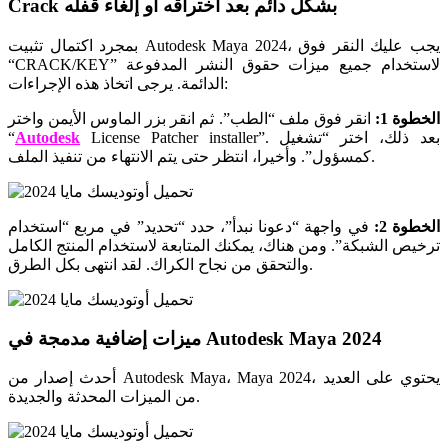
Crack بشكل دائم بعد اختراقه أو إلغاء قفله
بمجرد اكتمال تثبيت Autodesk Maya 2024، يجب عليك النقر فوق
“CRACK/KEY” لاستخدام جميع ميزات حقوق النشر المدفوعة
الدائمة. يرجى اتخاذ هذه الإجراءات:
الخطوة 1:
انقر فوق ملف “الطب”. ثم انقر بزر الماوس الأيمن واختر
License Patcher installer”. بعد ذلك، اختر “تشغيل
Autodesk
“
كمسؤول”. وأخيرا، انتظر حتى يتم الانتهاء من تنفيذ الملف.
الخطوة 2:
في واجهة “دعونا نبدأ”، حدد “تحديد” في مربع “استخدام
ترخيص الشبكة”. ومن هناك، يمكنك المتابعة لاستخدام المنتج الكامل
والتحقق من نجاح الكراك. لقد انتهى بكل الطرق.
ميزات إضافية مدمجة في Autodesk Maya 2024
أحدث إصدار من Autodesk Maya، Maya 2024، يحتوي على العديد
من الميزات المحدثة والجديدة.