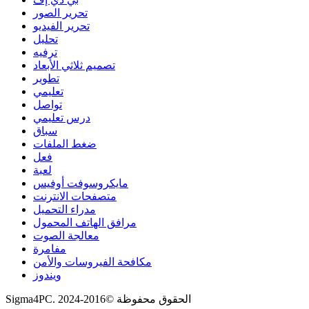
تحرير الصور
تحرير الفيديو
تحليل
ترفيه
تصميم ثلاثي الأبعاد
تطوير
تعليمي
تواصل
درس تعليمي
سباق
ضغط الملفات
فعل
لعبة
مايكروسوفت أوفيس
متصفحات الانترنت
مدراء التحميل
مرافق الهاتف المحمول
معالجة الصوت
مفامرة
مكافحة الفيروسات والأمن
ويندوز
Sigma4PC. الحقوق محفوظة ©2016-2024