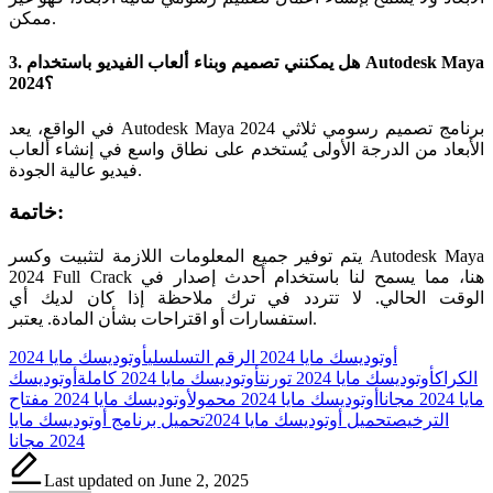
ممكن.
3. هل يمكنني تصميم وبناء ألعاب الفيديو باستخدام Autodesk Maya
2024؟
في الواقع، يعد Autodesk Maya 2024 برنامج تصميم رسومي ثلاثي
الأبعاد من الدرجة الأولى يُستخدم على نطاق واسع في إنشاء ألعاب
فيديو عالية الجودة.
خاتمة:
يتم توفير جميع المعلومات اللازمة لتثبيت وكسر Autodesk Maya
2024 Full Crack هنا، مما يسمح لنا باستخدام أحدث إصدار في
الوقت الحالي. لا تتردد في ترك ملاحظة إذا كان لديك أي
استفسارات أو اقتراحات بشأن المادة. يعتبر.
Tags:
أوتوديسك مايا 2024 الرقم التسلسلي
أوتوديسك مايا 2024
الكراك
أوتوديسك مايا 2024 تورنت
أوتوديسك مايا 2024 كاملة
أوتوديسك
مايا 2024 مجانا
أوتوديسك مايا 2024 محمول
أوتوديسك مايا 2024 مفتاح
الترخيص
تحميل أوتوديسك مايا 2024
تحميل برنامج أوتوديسك مايا
2024 مجانا
Last updated on June 2, 2025