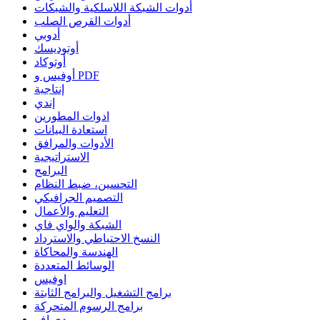
أدوات الشبكة اللاسلكية والشبكات
أدوات القرص الصلب
أدوبي
أوتوديسك
أوتوكاد
أوفيس و PDF
إنتاجية
إندي
ادوات المطورين
استعادة البيانات
الأدوات والمرافق
الاستراتيجية
البرامج
التحسين، ضبط النظام
التصميم الجرافيكي
التعليم والأعمال
الشبكة والواي فاي
النسخ الاحتياطي والاسترداد
الهندسة والمحاكاة
الوسائط المتعددة
اوفيس
برامج التشغيل والبرامج الثابتة
برامج الرسوم المتحركة
بي دي إف