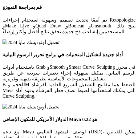
قم بمراجعة النموذج
تم أيضًا تحديث تصميم وسهولة استخدام إجراءات Retopologize
وMake Live وQuad Draw وBoolean وUnsmooth. يتيح ذلك
للمستخدمين إنشاء نماذج جديدة تحقق نتائج أفضل وأكثر إرضاءً.
أداة جديدة لتشكيل المنحنيات في برامج تحرير الرسوم البيانية
باستخدام أدوات Grab وSmooth وSmear Curve Sculpting في محرر
الرسم البياني، يمكنك بسهولة إجراء تغييرات سريعة عن طريق
تشكيل المجموعات الأساسية بطريقة بديهية وغريزية.
B للحجم وM للضغط هما مفاتيح التشغيل السريع العادية لفرشاة
Maya التي يمكنك استخدامها لضبط نصف قطر الفرشاة وقوة أداة
Curve Sculpting.
الدولار الأمريكي للمكون الإضافي Maya هو 0.22
مع دعم Maya لوصف المشهد العالمي (USD)، يمكن للفنانين
بسهولة استخدام USD مع سير عمل Maya.