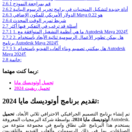
قم بمراجعة النموذج
2.6.1
أداة جديدة لتشكيل المنحنيات في برامج تحرير الرسوم البيانية
2.6.2
الدولار الأمريكي للمكون الإضافي Maya هو 0.22
2.6.3
شريط تمرير الوقت المحدث
2.6.4
أسئلة قد ترغب في التفكير فيها أكثر
2.7
1. ما هي أنظمة التشغيل المتوافقة مع Autodesk Maya 2024؟
2.7.1
2. هل يمكن تطوير الأعمال الرسومية ثنائية الأبعاد باستخدام
2.7.2
برنامج Autodesk Maya 2024؟
3. هل يمكنني تصميم وبناء ألعاب الفيديو باستخدام Autodesk
2.7.3
Maya 2024؟
خاتمة:
2.8
ربما كنت مهتما:
تحميل أوتوديسك مايا
تحميل ريفيت 2024
تقديم برنامج أوتوديسك مايا 2024:
تم إنشاء برنامج التصميم الجرافيكي الاحترافي ثلاثي الأبعاد،
تحميل
أوتوديسك مايا 2024
، بواسطة شركة البرمجيات المعروفة Autodesk.
يستخدم هذا البرنامج على نطاق واسع في مجموعة متنوعة من
الصناعات، بما في ذلك الرسومات وألعاب الفيديو والتلفزيون