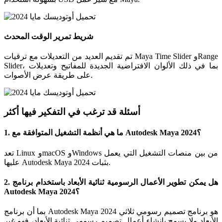
شريط تمرير الوقت المحدث
تم تقديم العديد من التعديلات مع ترقيات Maya Time Slider وRange
Slider، بما في ذلك الألوان الافتراضية الجديدة للمفاتيح وتعديلات
على طريقة عرض الأصوات.
أسئلة قد ترغب في التفكير فيها أكثر
1. ما هي أنظمة التشغيل المتوافقة مع Autodesk Maya 2024؟
تعد Linux وmacOS وWindows من بين منصات التشغيل التي يعمل
عليها Autodesk Maya 2024 بثبات.
2. هل يمكن تطوير الأعمال الرسومية ثنائية الأبعاد باستخدام برنامج
Autodesk Maya 2024؟
بما أن برنامج Autodesk Maya 2024 هو برنامج تصميم رسومي ثلاثي
الأبعاد ولا يسمح بإنشاء أعمال تصميم رسومي ثنائية الأبعاد، فهو غير