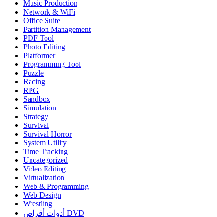
Music Production
Network & WiFi
Office Suite
Partition Management
PDF Tool
Photo Editing
Platformer
Programming Tool
Puzzle
Racing
RPG
Sandbox
Simulation
Strategy
Survival
Survival Horror
System Utility
Time Tracking
Uncategorized
Video Editing
Virtualization
Web & Programming
Web Design
Wrestling
أدوات أقراص DVD