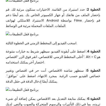
الخطوة 2:
حدد استيراد من القائمة. الاختيارات ستكون مرئية لك. قم
بإحضار الملف من هاتفك أو جهاز الكمبيوتر الخاص بك. يتم أيضًا دعم
الاستيراد اللاسلكي لهواتف Android بواسطة Filme. قم بإحضار
الملفات. الملفات المحملة مرئية في الوسائط.
اسحب الفيديو إلى المخطط الزمني في الخطوة الثالثة.
الخطوة 4:
اضغط على أيقونة الفيديو. سيظهر شريط به خيارات متنوعة
أعلى المخطط الزمني. للاقتصاص، انقر فوق الزر “اقتصاص”. Alt + C هو
اختصار آخر يمكنك استخدامه.
الخطوة 5:
ستظهر شاشة الاقتصاص. أنت حر في اقتصاص وتغيير
خصائص الفيديو حسب الرغبة. بمجرد الانتهاء، اضغط على “موافق”.
يمكنك أيضًا إدخال الدقة في حقل الدقة.
الخطوة 6:
يمكنك متابعة التعديل بعد الاقتصاص. يمكن إضافة أي شيء
تريده، بما في ذلك التأثيرات والرسوم المتحركة والصوت والنص. لديك