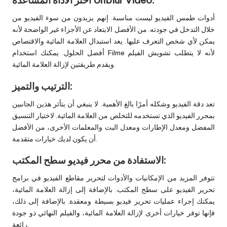
اختر الأداة المساعدة Unblur Video:
أدوات طمس الفيديو ليست مناسبة. إنهم يزيدون من سوء الفيديو من
خلال التدخل في جودته. من الأفضل الابتعاد عن الأجزاء غير الواضحة لأنه
يمكن لأي شخص التعرف عليها. يعد استبدال العلامة المائية والاقتصاص
أفضل الحلول. يمكنك استخدام Filme لأنه لا يتطلب تشويش الفيلم
ويقدم طريقتين لإزالة العلامة المائية.
الترتيب والتميز:
تعد دقة الفيديو وشكله أمرًا بالغ الأهمية. لا ينبغي أن يتأثر هذين الجانبين
بمحرر الفيديو الذي تستخدمه للتخلص من العلامة المائية. لاختيار التنسيق
المفضل ومعدل الإطارات ومعدل البت والمعلمات الأخرى، من الأفضل
أن يكون لديك خيارات متقدمة.
الاستفادة من محرر فيديو سطح المكتب:
تتوفر المزيد من الإمكانيات والأدوات لتحرير مقاطع الفيديو في برامج
تحرير الفيديو على سطح المكتب. بالإضافة إلى إزالة العلامة المائية،
يمكنك إجراء عمليات تحرير فيديو بسيطة ومعقدة. بالإضافة إلى ذلك،
فإنها توفر خيارات أخرى لإزالة العلامة المائية، والفيلم النهائي ذو جودة
رائعة.